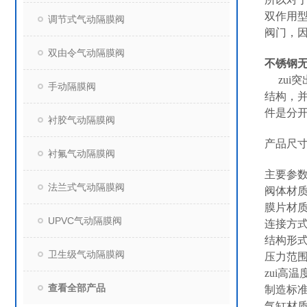
双作用
调节式气动隔膜阀
阀门，
双由令气动隔膜阀
不锈钢
zu
手动隔膜阀
结构，
件是分
衬胶气动隔膜阀
产品尺
衬氟气动隔膜阀
主要参
法兰式气动隔膜阀
阀体材质：
膜片材质
UPVC气动隔膜阀
连接方
结构形
卫生级气动隔膜阀
压力范围：
zui高温
查看全部产品
制造标准
气缸材