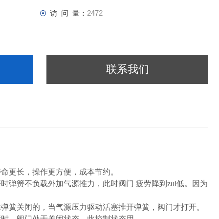
访 问 量：
2472
联系我们
寿命更长，操作更方便，成本节约。
弹簧不负载外加气源推力，此时阀门 疲劳降到zui低。因为
靠弹簧关闭的，当气源压力驱动活塞推开弹簧，阀门才打开。
障时，阀门处于关闭状态，此控制状态用。