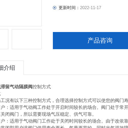
更新时间：
2022-11-17
产品咨询
细介绍
无滞留气动隔膜阀
控制方式
式
场工况有以下三种控制方式，合理选择控制方式可以使您的阀门
户：适用于气动阀工作处于开启时间较长的场合。阀门处于常开时
压关闭阀门，所以需要现场气压稳定、供气可靠。
用户：适用于气动阀门工作处于关闭时间较长的场合。由于改依
于常闭型用户该阀门使用寿命更长、气量更节约。同时当气源故