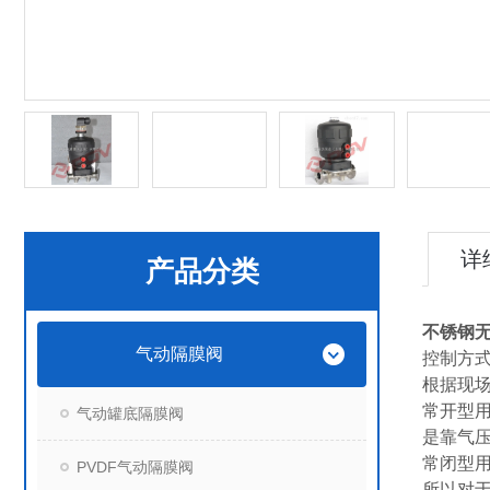
详
产品分类
不锈钢
气动隔膜阀
控制方
根据现
常开型用
气动罐底隔膜阀
是靠气
常闭型
PVDF气动隔膜阀
所以对