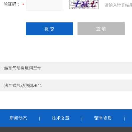
验证码：
请输入计算结
：
丝扣气动角座阀型号
：
法兰式气动闸阀z641
新闻动态
技术文章
荣誉资质
|
|
|
|