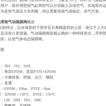
型用户：双作用型指气缸两腔可以分别输入压缩空气，实现双向
因为是靠气源压力关闭阀，所以需要现场气源稳定、供气可靠。
无滞留气动隔膜阀
概述
i突出的特点，以在体腔的下部并且分离阀盖腔的上部，使位于上
并且没有介质泄漏。气动隔膜阀是截止阀的一种特殊形式，开闭
开的，以使气体动态隔膜阀。
寸图
数
304、316、316L
：单层EPDM、双层PTFE+EPDM
式：卡箍快装、焊接、法兰、螺纹
式：直通
EPDM：10bar、PTFE：6bar
度：EPDM：120°C、PTFE：150°C
：GB、DIN、ISO、SMC
质：聚酰胺、不锈钢