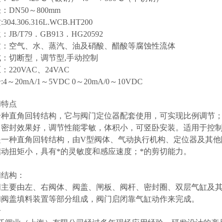
：DN50～800mm
04.306.316L.WCB.HT200
JB/T79．GB913．HG20592
质：空气、水、蒸汽、油及硝酸、醋酸等腐蚀性流体
：切断型，调节型,手动控制
220VAC、24VAC
4～20mA/1～5VDC 0～20mA/0～10VDC
和特点
种直角回转结构，它与阀门定位器配套使用，可实现比例调节；V
，密封效果好，调节性能零敏，体积小，可竖卧安装。适用于控
是一种直角回转结构，由V型阀体、气动执行机构、定位器及其他
动扭矩小，具有*的灵敏度和感应速度；*的剪切能力。
阀结构：
阀主要由左、右阀体、阀盖、闸板、阀杆、密封圈、双层气缸及其
和阀盖填料装置等部分组成，阀门启闭靠气缸动作来完成。
介