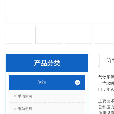
详
产品分类
气动闸阀 z
闸阀
?
气动闸阀
门，闸阀
手动闸阀
主要技
公称压力:1.
电动闸阀
使用温度