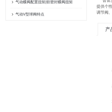
普雷沃
气动蝶阀配置扭矩|软密封蝶阀扭矩
提供个
调节阀
气动V型球阀特点
产