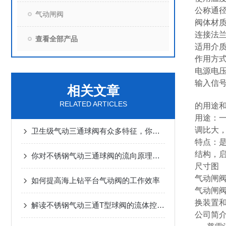
公称通径
气动闸阀
阀体材质:3
连接法兰：
查看全部产品
适用介
作用方式
电源电压：
输入信号:
相关文章
RELATED ARTICLES
的用途
用途：一
调比大
卫生级气动三通球阀有众多特征，你是否都知道？
特点：
结构，启
你对不锈钢气动三通球阀的流向原理了解多少？
尺寸图
气动闸
如何提高海上钻平台气动阀的工作效率
气动闸
换装置
解读不锈钢气动三通T型球阀的流体控制技术
公司简