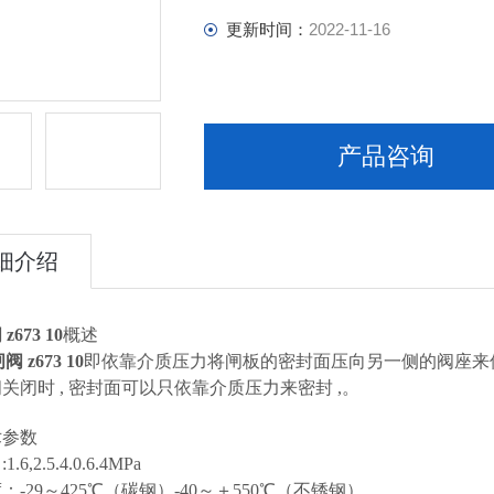
更新时间：
2022-11-16
产品咨询
细介绍
673 10
概述
 z673 10
即依靠介质压力将闸板的密封面压向另一侧的阀座来
关闭时 , 密封面可以只依靠介质压力来密封 ,。
术参数
6,2.5.4.0.6.4MPa
：-29～425℃（碳钢）-40～＋550℃（不锈钢）