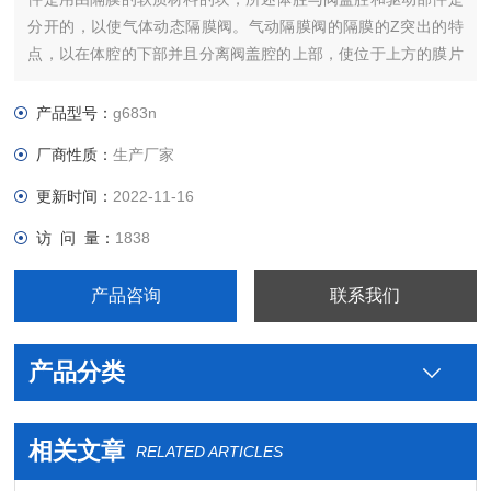
分开的，以使气体动态隔膜阀。气动隔膜阀的隔膜的Z突出的特
点，以在体腔的下部并且分离阀盖腔的上部，使位于上方的膜片
阀杆，阀和从腐蚀介质其他部分，从而消除了需要包装结构，并
且没有介质泄漏。
产品型号：
g683n
厂商性质：
生产厂家
更新时间：
2022-11-16
访 问 量：
1838
产品咨询
联系我们
产品分类
相关文章
RELATED ARTICLES