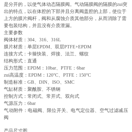
是分开的，以使气体动态隔膜阀。气动隔膜阀的隔膜的zui突
出的特点，以在体腔的下部并且分离阀盖腔的上部，使位于
上方的膜片阀杆，阀和从腐蚀介质其他部分，从而消除了需
要包装结构，并且没有介质泄漏。
主要参数
阀体材质：304、316、316L
膜片材质：单层EPDM、双层PTFE+EPDM
连接方式：卡箍快装、焊接、法兰、螺纹
结构形式：直通
压力范围：EPDM：10bar、PTFE：6bar
zui高温度：EPDM：120°C、PTFE：150°C
制造标准：GB、DIN、ISO、SMC
气缸材质：聚酰胺、不锈钢
控制方式：常闭式、常开式、双向式
气源压力：6bar
气动附件：电磁阀、限位开关、电气定位器、空气过滤减压
阀
产品尺寸图