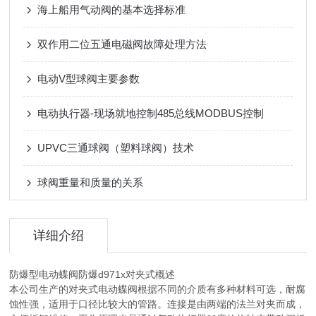
海上船用气动阀的基本选择标准
双作用二位五通电磁阀故障处理方法
电动V型球阀主要参数
电动执行器-现场就地控制485总线MODBUS控制
UPVC三通球阀（塑料球阀）技术
球阀重量和质量的关系
详细介绍
防爆型电动蝶阀防爆d971x对夹式
概述
本公司生产
的
对夹式电动蝶阀
根据不同的介质有多种材料可选，耐腐
蚀性强，适用于口径比较大的管路。连接是由两端的法兰对夹而成，