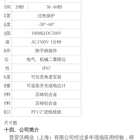
作时间
20
秒
30
-
60秒
护装置
过热保护
境温度
-30°~60°
缘电阻
100MΩ/DC500V
 压 值
AC1500V 1分钟
动操作
附手柄操作
 位
电气、机械二重限位
 水 性
IP67
装角度
可任意角度安装
置测量
可选装开关或电位计
体材料
压铸铝合金
子材料
压铸铝合金
线接口
PF1/2”进线线锁
尺寸图
十四、
公司简介
普雷沃阀业（上海）有限公司经过多年现场应用经验，研