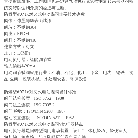
方便拆卸维修。工作原理也是通过气动执行器90度的旋转来带动阀
板
的旋转以达到介质的流通与阻断。
防爆型d971x对夹式电动蝶阀
主要技术参数
阀体：球墨铸铸表面烤漆
阀芯：不锈钢304
阀座：EPDM
阀杆：不锈钢410
连接方式：对夹
压力：1.6MPa
电动执行器：智能调节式
输入输出4-20mA
电动调节蝶阀应用行业：石油、石化、化工、冶金、电力、钢铁、食
品,医药、包装机械、水处理设备、环保设备
防爆型d971x对夹式电动蝶阀
设计标准
阀门结构长度：ISO 5752—1988
阀门法兰连接：ISO 7005.2
阀门 检验：ISO/DIN 5208—1987
驱动装置连接： ISO/DIN 5211—1982
防爆型d971x对夹式电动蝶阀?
执行器特点
电动执行器是回转型阀门电动装置，设计*、体积轻巧、轻便宜人，
免加油、免点检，防水防锈可任意角度安装。