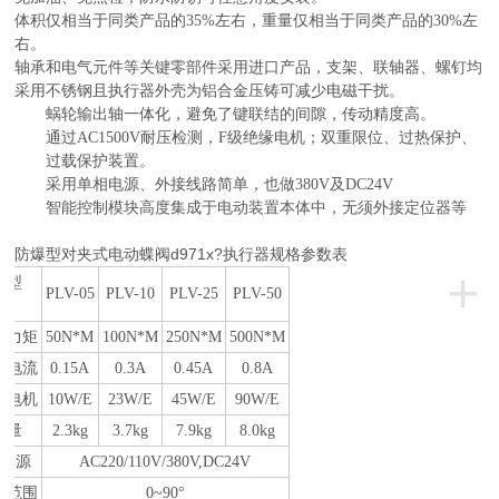
体积仅相当于同类产品的35%左右，重量仅相当于同类产品的30%左
右。
轴承和电气元件等关键零部件采用进口产品，支架、联轴器、螺钉均
采用不锈钢且执行器外壳为铝合金压铸可减少电磁干扰。
蜗轮输出轴一体化，避免了键联结的间隙，传动精度高。
通过AC1500V耐压检测，F级绝缘电机；双重限位、过热保护、
过载保护装置。
采用单相电源、外接线路简单，也做380V及DC24V
智能控制模块高度集成于电动装置本体中，无须外接定位器等
防爆型对夹式电动蝶阀d971x?
执行器规格参数表
+
机型
PLV-05
PLV-10
PLV-25
PLV-50
目
出力矩
50N*M
100N*M
250N*M
500N*M
定电流
0.15A
0.3A
0.45A
0.8A
动电机
10
W/E
23W/E
45W/E
90W/E
重量
2.
3
kg
3.7
kg
7.9
kg
8.
0
kg
 源
AC220/
110V/
380
V
,DC24V
作范围
0~90°