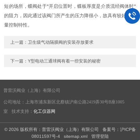
短的场所，蝶阀处于*开启位置时，蝶板厚度是介质流经阀体时*
的阻力，因此通过该阀门所产生的压力降很小，故具有较好的流
量控制特性。
上一篇：
卫生级气动隔膜阀的安装存放要求
下一篇：
Y型电动三通球阀有着一些安装的秘密
普雷沃阀业（上海）有限公司
公司地址：上海市浦东新区北蔡镇沪南公路2419弄30号B座1005
室 技术支持：
化工仪器网
© 2026 版权所有：普雷沃阀业（上海）有限公司
备案号：沪ICP备
08011597号-4
sitemap.xml
管理登陆