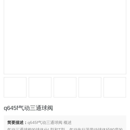
q645f气动三通球阀
简要描述：
q645f气动三通球阀 概述
气动三通球阀的球体分L型和T型，气动执行器带动球体经90度的