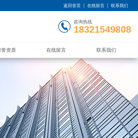
返回首页
在线留言
联系我们
咨询热线
18321549808
荣誉资质
在线留言
联系我们