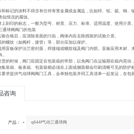
色标和标记的涂料不得含有任何有害金属或金属盐，比如锌、铅、硫、铜、
类似情况的腐蚀。
铭牌上刻印的标志，一般为型号、材质、压力、标准、适用温度、使用介质
三通球阀
阀门的包装
在实验合格后，应清除表面的污垢，阀体内应去除残留的试验介质。
外露的螺纹（如阀杆，接管）等，部分应加以保护。
两端用盲板保护法兰密封面，焊接端或螺纹端及阀门内部。盲板应用木材、
拆。
在发货的时候，阀门应固定在包装箱的帝部，以免阀门在运输期在箱内晃动
货物集装箱、板条箱、包装箱都必须在上面或侧面都会印刷清晰可见的防护
顾客要求提供气动球阀阀门工具，会单独包装并同工具清单一起发运，在包
品咨询
产品：