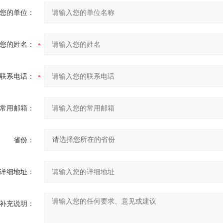
您的单位：
您的姓名：
联系电话：
常用邮箱：
省份：
详细地址：
补充说明：