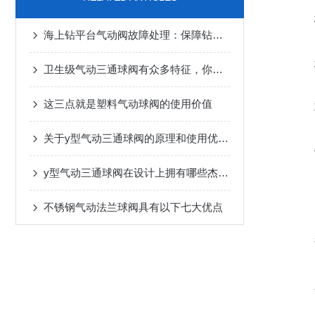
海上钻平台气动阀故障处理：保障钻探作业顺利进行
卫生级气动三通球阀有众多特征，你是否都知道？
这三点就是塑料气动球阀的使用价值
关于y型气动三通球阀的原理和使用优点，下面有详细说明
y型气动三通球阀在设计上拥有哪些杰出的特点？
不锈钢气动法兰球阀具有以下七大优点