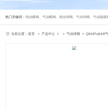
热门关键词：
电动蝶阀、气动蝶阀、电动球阀、气动球阀、气动隔膜
当前位置：
首页
>
产品中心
> >
气动球阀
> Q644Fq644