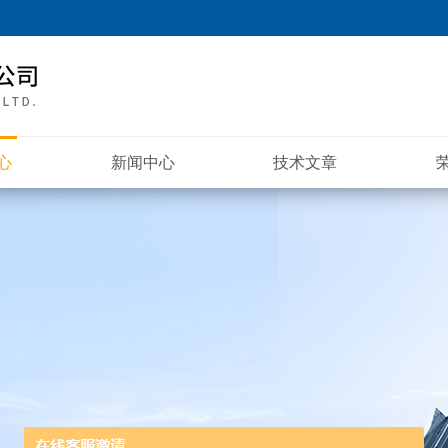
心
新闻中心
技术文章