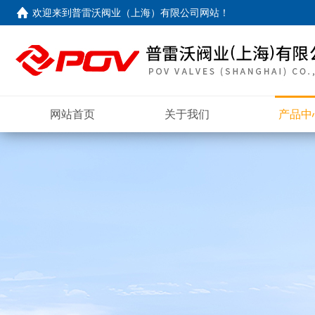
欢迎来到
普雷沃阀业（上海）有限公司网站
！
网站首页
关于我们
产品中