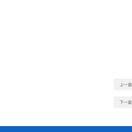
上一篇
下一篇