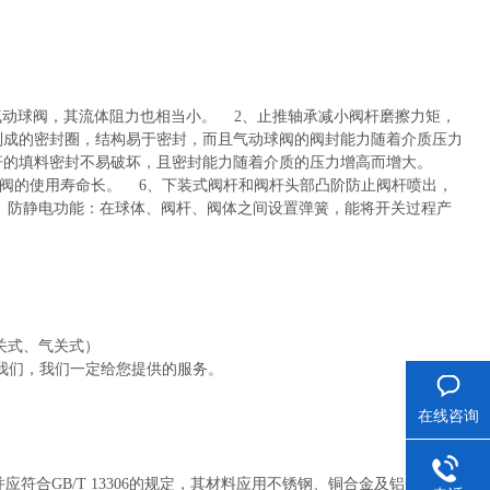
气动球阀，其流体阻力也相当小。 2、止推轴承减小阀杆磨擦力矩，
制成的密封圈，结构易于密封，而且气动球阀的阀封能力随着介质压力
杆的填料密封不易破坏，且密封能力随着介质的压力增高而增大。
阀的使用寿命长。 6、下装式阀杆和阀杆头部凸阶防止阀杆喷出，
 防静电功能：在球体、阀杆、阀体之间设置弹簧，能将开关过程产
开关式、气关式）
我们，我们一定给您提供的服务。
在线咨询
符合GB/T 13306的规定，其材料应用不锈钢、铜合金及铝合金制造