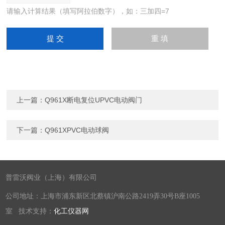
请输入计算结果（填写阿拉伯数字），如：三加四=7
上一篇：
Q961X断电复位UPVC电动阀门
下一篇：
Q961XPVC电动球阀
普雷沃阀业（上海）有限公司
公司地址：上海市浦东新区北蔡镇沪南公路2419弄30号B座1005
室 技术支持：
化工仪器网