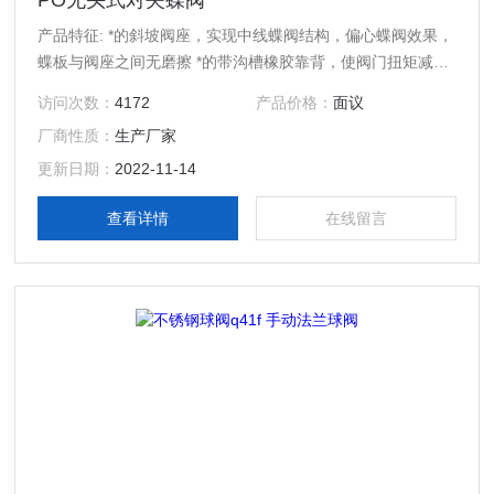
PO无头式对夹蝶阀
产品特征: *的斜坡阀座，实现中线蝶阀结构，偏心蝶阀效果，
蝶板与阀座之间无磨擦 *的带沟槽橡胶靠背，使阀门扭矩减小
20％－30％,寿命比同类提高1.5倍 多标准校正孔适合国标、
访问次数：
4172
产品价格：
面议
美标、英标、日标等多种法兰 V型阀轴密封圈，防止任何泄露
厂商性质：
生产厂家
的可能 不锈钢防窜挡圈，确保终身安全 双段轴阀板，密封面
球型设计，确保低扭矩、大流量
更新日期：
2022-11-14
查看详情
在线留言