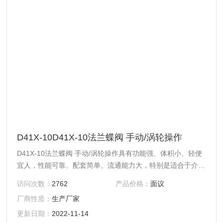
D41X-10D41X-10法兰蝶阀 手动/涡轮操作
D41X-10法兰蝶阀 手动/涡轮操作具有功能强、体积小、轻便
宜人，性能可靠、配套简单、流通能力大，特别是适合于介质
是粘稠、含颗粒、纤维性质的场合。目前该阀门广泛应用于食
访问次数：
2762
产品价格：
面议
品、环保、轻工、石油、造纸、化工、教学和科研设备、电力
厂商性质：
生产厂家
等行业的工业自动控制系统中。
更新日期：
2022-11-14