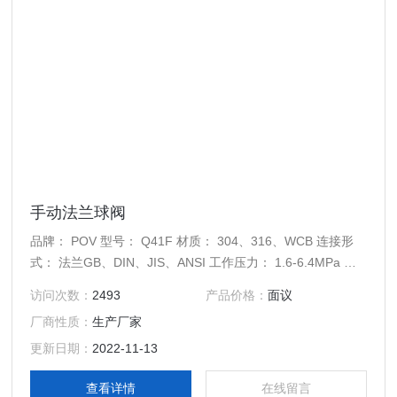
手动法兰球阀
品牌： POV 型号： Q41F 材质： 304、316、WCB 连接形
式： 法兰GB、DIN、JIS、ANSI 工作压力： 1.6-6.4MPa 工
作温度： -30～250℃ 适用介质： 水、污水、净水、蒸汽、油
访问次数：
2493
产品价格：
面议
品、导热油、各高腐蚀性化学介质、氨气、氮气、氧气、氢
厂商性质：
生产厂家
气、液化气 用途： 用于管路介质切断
更新日期：
2022-11-13
查看详情
在线留言