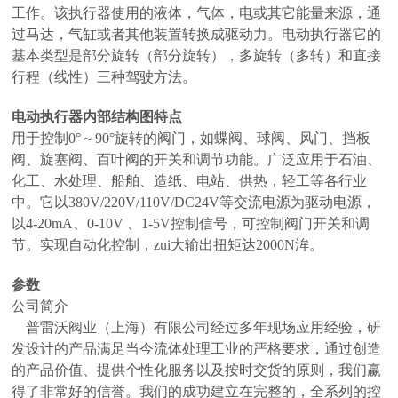
工作。该执行器使用的液体，气体，电或其它能量来源，通
过马达，气缸或者其他装置转换成驱动力。电动执行器它的
基本类型是部分旋转（部分旋转），多旋转（多转）和直接
行程（线性）三种驾驶方法。
电动执行器内部结构图
特点
用于控制0°～90°旋转的阀门，如蝶阀、球阀、风门、挡板
阀、旋塞阀、百叶阀的开关和调节功能。广泛应用于石油、
化工、水处理、船舶、造纸、电站、供热，轻工等各行业
中。它以380V/220V/110V/DC24V等交流电源为驱动电源，
以4-20mA、0-10V 、1-5V控制信号，可控制阀门开关和调
节。实现自动化控制，zui大输出扭矩达2000N洠。
参数
公司简介
普雷沃阀业（上海）有限公司经过多年现场应用经验，研
发设计的产品满足当今流体处理工业的严格要求，通过创造
的产品价值、提供个性化服务以及按时交货的原则，我们赢
得了非常好的信誉。我们的成功建立在完整的，全系列的控