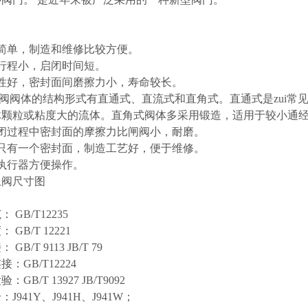
构简单，制造和维修比较方便。
行程小，启闭时间短。
封性好，密封面间磨擦力小，寿命较长。
止阀阀体的结构形式有直通式、直流式和直角式。直通式是zui常
体颗粒或粘度大的流体。直角式阀体多采用锻造，适用于较小通
开闭过程中密封面的摩擦力比闸阀小，耐磨。
常只有一个密封面，制造工艺好，便于维修。
执行器方便操作。
止阀尺寸图
 GB/T12235
GB/T 12221
GB/T 9113 JB/T 79
：GB/T12224
GB/T 13927 JB/T9092
J941Y、J941H、J941W；