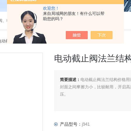
欢迎您！
来自局域网的朋友！有什么可以帮
助您的吗？
阀、电磁阀、调节阀、气动角座阀
41电动截止阀法兰结构价格
电动截止阀法兰结
简要描述：
电动截止阀法兰结构价格用途 
封面之间摩擦力小，比较耐用，开启高
压。
产品型号：
j941