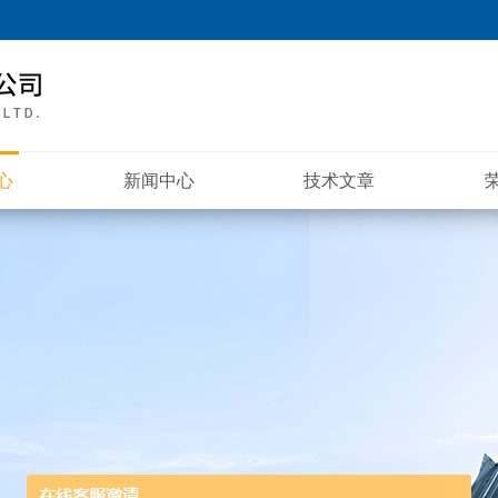
心
新闻中心
技术文章