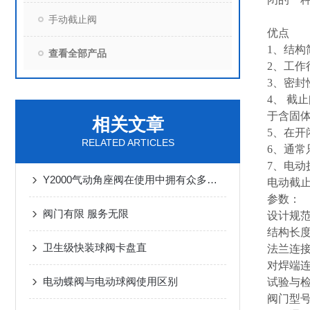
手动截止阀
优点
1、结
查看全部产品
2、工作
3、密
4、 截
于含固
相关文章
5、在
RELATED ARTICLES
6、通
7、电动
Y2000气动角座阀在使用中拥有众多特点
电动截
参数：
阀门有限 服务无限
设计规范：
结构长度： 
卫生级快装球阀卡盘直
法兰连接： 
对焊端连接
电动蝶阀与电动球阀使用区别
试验与检验：
阀门型号：