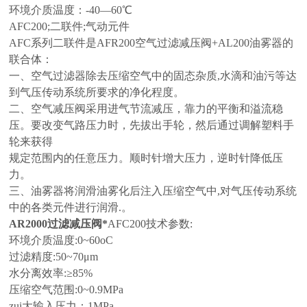
环境介质温度：-40—60℃
AFC200;二联件;气动元件
AFC系列二联件是AFR200空气过滤减压阀+AL200油雾器的
联合体：
一、空气过滤器除去压缩空气中的固态杂质,水滴和油污等达
到气压传动系统所要求的净化程度。
二、空气减压阀采用进气节流减压，靠力的平衡和溢流稳
压。要改变气路压力时，先拔出手轮，然后通过调解塑料手
轮来获得
规定范围内的任意压力。顺时针增大压力，逆时针降低压
力。
三、油雾器将润滑油雾化后注入压缩空气中,对气压传动系统
中的各类元件进行润滑.。
AR2000过滤减压阀*
AFC200技术参数:
环境介质温度:0~60oC
过滤精度:50~70μm
水分离效率:≥85%
压缩空气范围:0~0.9MPa
zui大输入压力：1MPa