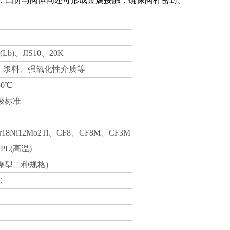
(Lb)、JIS10、20K
、浆料、强氧化性介质等
50℃
 5级标准
r18Ni12Mo2Ti、CF8、CF8M、CF3M
L(高温)
、防爆型二种规格)
C