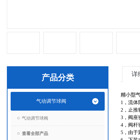
详
产品分类
精小型
气动调节球阀
1，流体
2，止
3，阀
气动调节球阀
4，阀
5，由
查看全部产品
6，下