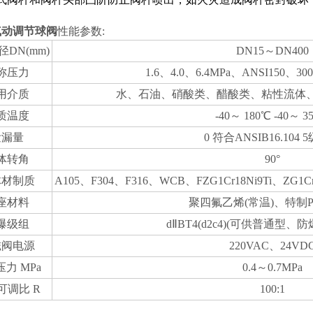
气动调节球阀
性能参数:
DN(mm)
DN15～DN400
称压力
1.6、4.0、6.4MPa、ANSI150、300
用介质
水、石油、硝酸类、醋酸类、粘性流体
质温度
-40～ 180℃ -40～ 3
泄漏量
0 符合ANSIB16.104
体转角
90°
体材制质
A105、F304、F316、WCB、FZG1Cr18Ni9Ti、ZG1C
座材料
聚四氟乙烯(常温)、特制PP
爆级组
dⅡBT4(d2c4)(可供普通型
磁阀电源
220VAC、24VD
力 MPa
0.4～0.7MPa
可调比 R
100:1