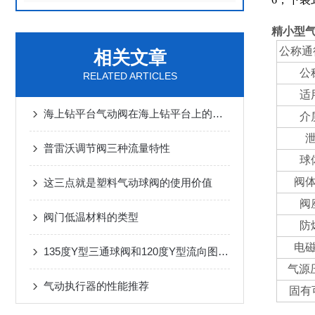
精小型
公称通径
相关文章
公
RELATED ARTICLES
适
海上钻平台气动阀在海上钻平台上的关键角色
介
普雷沃调节阀三种流量特性
球
阀
这三点就是塑料气动球阀的使用价值
阀
阀门低温材料的类型
防
电
135度Y型三通球阀和120度Y型流向图的区别
气源压
气动执行器的性能推荐
固有