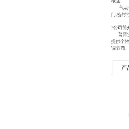
概述
气动调
门,密封
?公司简
普雷沃
提供个
调节阀
产