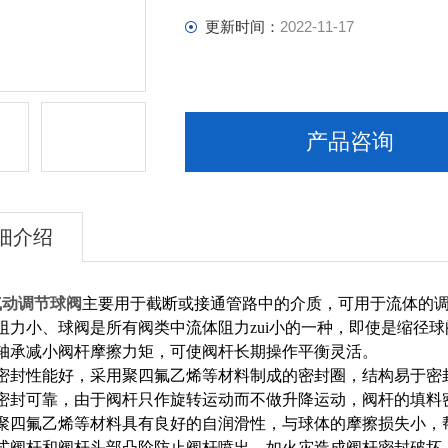
更新时间：
2022-11-17
产品咨询
细介绍
气动调节球阀
主要用于截断或接通管路中的介质，可用于流体的
阻力小、球阀是所有阀类中流体阻力zui小的一种，即使是缩径
推轴承减小阀杆摩擦力矩，可使阀杆长期操作平衡灵活。
座密封性能好，采用聚四氟乙烯等材料制成的密封圈，结构易于密
杆密封可靠，由于阀杆只作旋转运动而不做升降运动，阀杆的填料
于聚四氟乙烯等材料具有良好的自润滑性，与球体的摩擦损失小，
装式阀杆和阀杆头部凸阶防止阀杆喷出，如火灾造成阀杆密封破坏