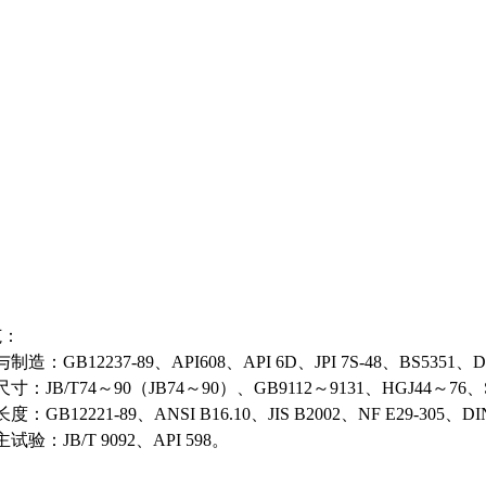
范：
造：GB12237-89、API608、API 6D、JPI 7S-48、BS5351、D
：JB/T74～90（JB74～90）、GB9112～9131、HGJ44～76、SH3
：GB12221-89、ANSI B16.10、JIS B2002、NF E29-305、DI
试验：JB/T 9092、API 598。