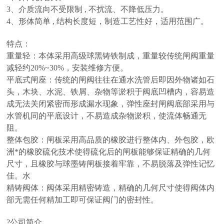
3、介质流向不受限制 , 不扰流、不降低压力。
4、形体简单 , 结构长度短，制造工艺性好，适用范围广。
特点：
重量轻：本体采用高级球黑铸铁制成，重量较传统闸阀重量
减轻约20%~30%，安装维修方便。
平底式闸座：传统的闸阀往往在通水洗管后即因外物诸如石
头，木块、水泥、铁屑、杂物等淤积于阀底凹槽内，容易造
成无法关闭紧密而形成漏水现象，弹性座封闸阀底部采用与
水管机同的平底设计，不易造成杂物淤积，使流体畅通无
阻。
整体包胶：闸板采用高品质的橡胶进行整体内、外包胶，欧
洲*的橡胶硫化技术使得硫化后的闸板能够保证精确的几何
尺寸，且橡胶与球墨铸闸板接着牢靠，不易脱落及弹性记忆
佳。水
精铸阀体：阀体采用精密铸造，精确的几何尺寸使得阀体内
部无需任何精加工即可保证阀门的密封性。
?公司简介