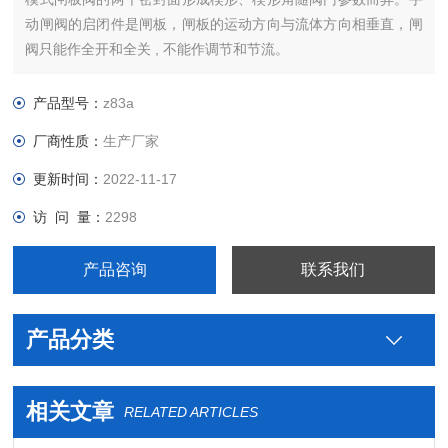
动闸阀的启闭件是闸板，闸板的运动方向与流体方向相垂直，闸
阀只能作全开和全关 , 不能作调节和节流。
产品型号：
z83a
厂商性质：
生产厂家
更新时间：
2022-11-17
访 问 量：
2298
产品咨询
联系我们
产品分类
相关文章
RELATED ARTICLES