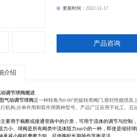
更新时间：
2022-11-17
产品咨询
细介绍
气动调节球阀
概述
型气动调节球阀
是一种转角为0-90°的旋转类阀门,密封性能优良
执行机构,分单作用和双作用两种型号。产品广泛应用于化工、石
阀主要用于截断或接通管路中的介质，可用于流体的调节与控制
阻力小、球阀是所有阀类中流体阻力zui小的一种，即使是缩径
推轴承减小阀杆摩擦力矩，可使阀杆长期操作平衡灵活。