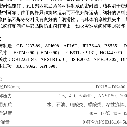
座密封性能好，采用聚四氟乙烯等材料制成的密封圈，结构易于密
杆密封可靠，由于阀杆只作旋转运动而不做升降运动，阀杆的填料
于聚四氟乙烯等材料具有良好的自润滑性，与球体的摩擦损失小，
装式阀杆和阀杆头部凸阶防止阀杆喷出，如火灾造成阀杆密封破坏
范：
造：GB12237-89、API608、API 6D、JPI 7S-48、BS5351、D
：JB/T74～90（JB74～90）、GB9112～9131、HGJ44～76、SH3
：GB12221-89、ANSI B16.10、JIS B2002、NF E29-305、DI
试验：JB/T 9092、API 598。
:
DN(mm)
DN15～DN400
称压力
1.6、4.0、6.4MPa、ANSI150、300
用介质
水、石油、硝酸类、醋酸类、粘性流体
质温度
-40～ 180℃ -40～ 3
泄漏量
0 符合ANSIB16.104