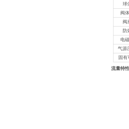
球
阀
阀
防
电
气源压
固有
流量特性