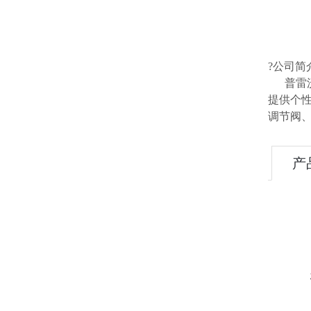
?公司简
普雷沃
提供个
调节阀
产