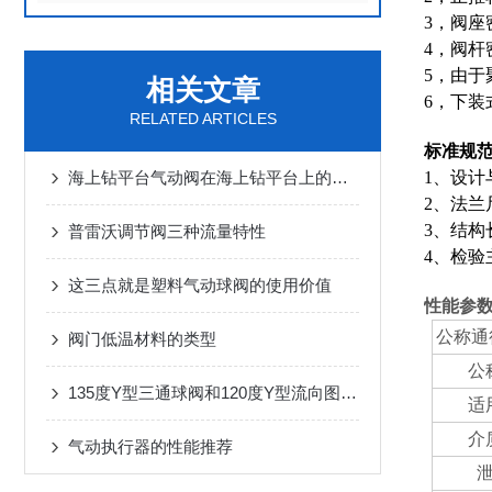
3，阀
4，阀
5，由
相关文章
6，下
RELATED ARTICLES
标准规
海上钻平台气动阀在海上钻平台上的关键角色
1、设计与制
2、法兰尺寸
3、结构长度
普雷沃调节阀三种流量特性
4、检验主
这三点就是塑料气动球阀的使用价值
性能参数
公称通径
阀门低温材料的类型
公
135度Y型三通球阀和120度Y型流向图的区别
适
介
气动执行器的性能推荐