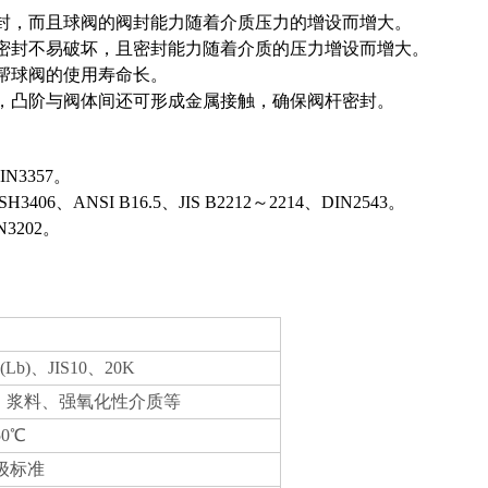
封，而且球阀的阀封能力随着介质压力的增设而增大。
密封不易破坏，且密封能力随着介质的压力增设而增大。
帮球阀的使用寿命长。
，凸阶与阀体间还可形成金属接触，确保阀杆密封。
IN3357。
406、ANSI B16.5、JIS B2212～2214、DIN2543。
N3202。
(Lb)、JIS10、20K
、浆料、强氧化性介质等
50℃
 5级标准