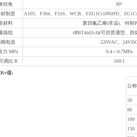
体转角
90°
体材制质
A105、F304、F316、WCB、FZG1Cr18Ni9Ti、ZG1C
座材料
聚四氟乙烯(常温)、特制PP
爆级组
dⅡBT4(d2c4)(可供普通型
磁阀电源
220VAC、24VD
力 MPa
0.4～0.7MPa
可调比 R
100:1
Kv值:
公称
50
80
100
150