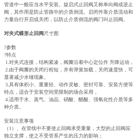
管道中一般应当水平安装。旋启式止回阀又称单向阀或逆止
阀，其作用是防止管路中的介质倒流。启闭件靠介质流动和
力量自行开启或关闭，以防止介质倒流的阀门叫止回阀。
对夹式蝶形止回阀
尺寸图
?
参数
?
特点
1.对夹式连接，结构紧凑，阀瓣沿着中心定位作 升降运动，
2.由于阀瓣的关闭行程短，并有弹簧加载，关闭速度快，可
显著减少水锤现象。
3.具有体积小、重量轻、动作灵敏、密封可靠、安装方便等
特点，适合于安装空间受限制的场合采用，
4.适用于水、蒸气、油品、硝酸、醋酸、强氧化性介质等多
种介质。
安装注意事项
（1）、在管线中不要使止回阀承受重量，大型的止回阀应
独立支撑，使之不受管系产生的压力的影响；