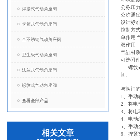
公称压力：
焊接式气动角座阀
公称通径：
设计标准：
卡箍式气动角座阀
控制方式
单作用 
全不锈钢气动角座阀
双作用
气缸材质
卫生级气动角座阀
可选附
螺纹式
法兰式气动角座阀
闭。
螺纹式气动角座阀
与阀门
1、手
查看全部产品
2、将电
3、将
4、电
5、手
相关文章
6、拧紧