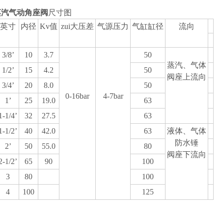
蒸汽气动角座阀
尺寸图
英寸
内径
Kv值
zui大压差
气源压力
气缸缸径
流向
3/8’
10
3.7
50
蒸汽、气体
1/2’
15
4.2
50
阀座上流向
3/4’
20
8.0
50
0-16bar
4-7bar
1’
25
19.0
63
1-1/4’
32
27.5
63
1-1/2’
40
42.0
63
液体、气体
防水锤
2’
50
55.0
80
阀座下流向
2-1/2’
65
90
100
3
80
100
4
100
125