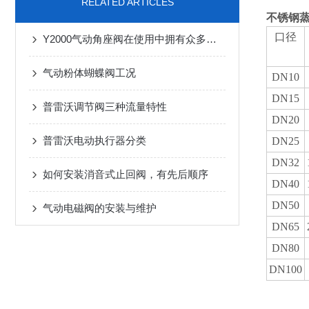
RELATED ARTICLES
不锈钢
口径
Y2000气动角座阀在使用中拥有众多特点
气动粉体蝴蝶阀工况
DN10
DN15
普雷沃调节阀三种流量特性
DN20
普雷沃电动执行器分类
DN25
DN32
如何安装消音式止回阀，有先后顺序
DN40
DN50
气动电磁阀的安装与维护
DN65
DN80
DN100