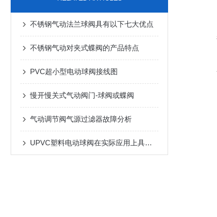
不锈钢气动法兰球阀具有以下七大优点
不锈钢气动对夹式蝶阀的产品特点
PVC超小型电动球阀接线图
慢开慢关式气动阀门-球阀或蝶阀
气动调节阀气源过滤器故障分析
UPVC塑料电动球阀在实际应用上具有特点