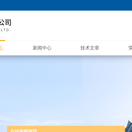
心
新闻中心
技术文章