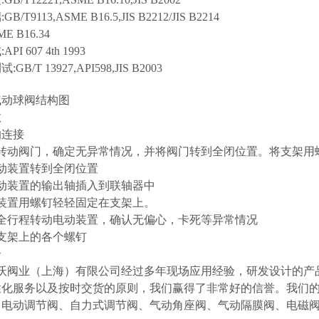
/T9113,ASME B16.5,JIS B2212/JIS B2214
E B16.34
I 607 4th 1993
B/T 13927,API598,JIS B2003
气动球阀结构图
数
的连接
动转动阀门，确定无异常情况，并将阀门转到全闭位置。将支架用
动装置转到全闭位置
电动装置的输出轴插入到联轴器中
动装置用螺钉轻轻固定在支架上。
动全行程转动电动装置，确认无偏心，卡死等异常情况
支架上的各个螺钉
介
阀业（上海）有限公司经过多年现场应用经验，研发设计的产品
性化服务以及按时交货的原则，我们赢得了非常好的信誉。我们
、电动调节阀、自力式调节阀、气动角座阀、气动隔膜阀、电磁