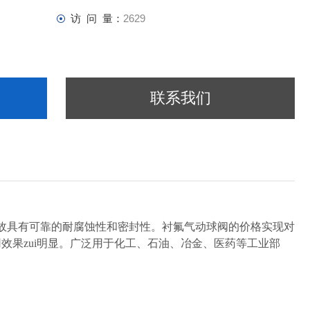
访 问 量：
2629
联系我们
故具有可靠的耐腐蚀性和密封性。
衬氟气动球阀的价格实现对
果zui明显。
广泛用于化工、石油、冶金、医药等工业部