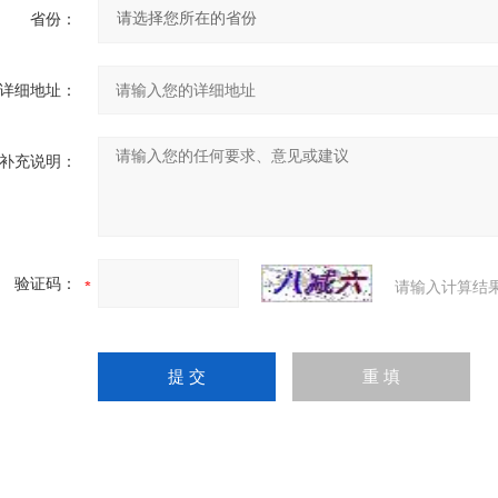
省份：
详细地址：
补充说明：
验证码：
请输入计算结