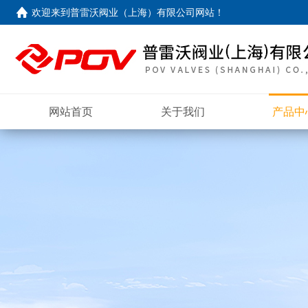
欢迎来到
普雷沃阀业（上海）有限公司网站
！
网站首页
关于我们
产品中