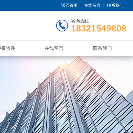
返回首页
在线留言
联系我们
咨询热线
18321549808
荣誉资质
在线留言
联系我们