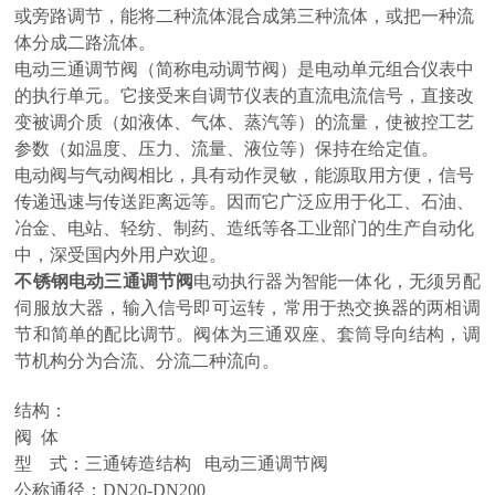
或旁路调节，能将二种流体混合成第三种流体，或把一种流
体分成二路流体。
电动三通调节阀（简称电动调节阀）是电动单元组合仪表中
的执行单元。它接受来自调节仪表的直流电流信号，直接改
变被调介质（如液体、气体、蒸汽等）的流量，使被控工艺
参数（如温度、压力、流量、液位等）保持在给定值。
电动阀与气动阀相比，具有动作灵敏，能源取用方便，信号
传递迅速与传送距离远等。因而它广泛应用于化工、石油、
冶金、电站、轻纺、制药、造纸等各工业部门的生产自动化
中，深受国内外用户欢迎。
不锈钢电动三通调节阀
电动执行器为智能一体化，无须另配
伺服放大器，输入信号即可运转，常用于热交换器的两相调
节和简单的配比调节。阀体为三通双座、套筒导向结构，调
节机构分为合流、分流二种流向。
结构：
阀 体
型 式：三通铸造结构 电动三通调节阀
公称通径：DN20-DN200