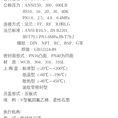
公称压力：ANSI150、300、600LB
JIS10、16、20、30、40K
PN1.6、2.5、4.0、6.4MPa
连接方式：法兰：FF、RF、RJ和LG
法兰标准：ANSI B16.5，JIS B2201
JB/T79.1 PN1.6MPa,JB/T79.2
螺纹：DIN、NPT、RC、BSP、G等
焊接：GB12224-89
密封面形式：PN16凸面、PN40为凹面
材 质：WCB、304、316、316L
上 阀 盖：标准型（-20℃～+200℃）
低温型（-60℃～-196℃）
散热型（-40℃～450℃）
波纹管密封型
压盖形式：压板式
填 料：V型氟四氟乙稀、柔性石墨
执行机构