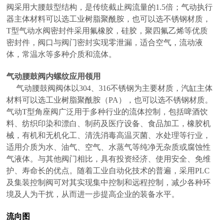
阀采用大腰鼓型结构，是传统截止阀流量的1.5倍；气动执行
器主体材料可以选工业树脂聚酰胺，也可以选不锈钢材质，
T型气动水阀密封件采用氟橡胶，硅胶，聚四氟乙烯等优质
密封件，阀口与阀门密封实现零泄漏，适合空气，流动液
体，常温水等多种介质和流体。
气动腰鼓阀内螺纹
应用领用
气动腰鼓阀阀体以304、316不锈钢为主要材质，汽缸主体
材料可以选工业树脂聚酰胺（PA），也可以选不锈钢材质。
气动T型角座阀广泛用于多种行业的流体控制，包括啤酒饮
料、纺织印染和漂白、制药及医疗设备、食品加工，橡胶机
械，有机和无机化工、清洗消毒高温灭菌、水处理等行业，
适用介质为水、油气、空气、水蒸气等纯净无杂质或腐蚀性
气液体。与其他阀门相比，具有投资经济、使用安全、免维
护、寿命长的优点。随着工业自动化技术的普遍，采用PLC
及集装控制阀可对其实现集中控制和远程控制，减少各种环
境及人为干扰，从而进一步提高企业的装备水平。
流向图