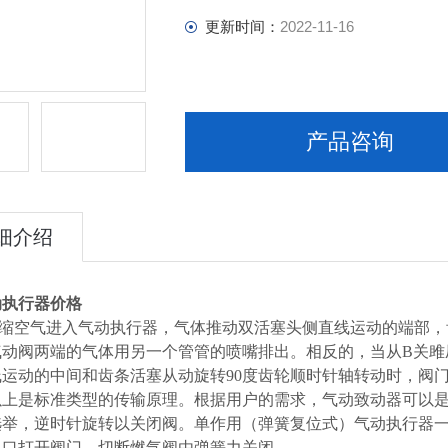
更新时间：
2022-11-16
产品咨询
细介绍
动执行器价格
空气进入气动执行器，气体推动双活塞头侧直线运动的端部，齿
气动阀两端的气体用另一个管管的喷嘴排出。相反的，当从B关雎
线运动的中间和齿条活塞从动旋转90度齿轮顺时针轴转动时，阀
以上是标准类型的传输原理。根据用户的需求，气动致动器可以
选举，逆时针旋转以关闭阀。单作用（弹簧复位式）气动执行器一
入口打开阀门，切断燃气阀由弹簧力关闭。