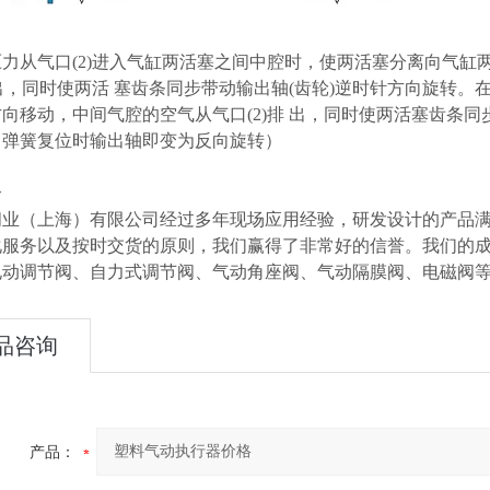
力从气口(2)进入气缸两活塞之间中腔时，使两活塞分离向气
排出，同时使两活 塞齿条同步带动输出轴(齿轮)逆时针方向旋转
向移动，中间气腔的空气从气口(2)排 出，同时使两活塞齿条同
，弹簧复位时输出轴即变为反向旋转）
介
阀业（上海）有限公司经过多年现场应用经验，研发设计的产品
化服务以及按时交货的原则，我们赢得了非常好的信誉。我们的
电动调节阀、自力式调节阀、气动角座阀、气动隔膜阀、电磁阀
品咨询
产品：