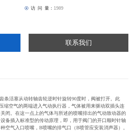
访 问 量：
1989
联系我们
条活塞从动转轴齿轮逆时针旋转90度时，阀被打开。此
压缩空气的两端进入气动执行器，气体被用来驱动双插头连
门关闭。在这一点上的气体与所述的喷嘴排出的气动致动器的
是设备插入标准型的传动原理，即，用于阀门的开口顺时针轴
种空气入口喷嘴，B喷嘴的排气口（B喷管应安装消声器）。