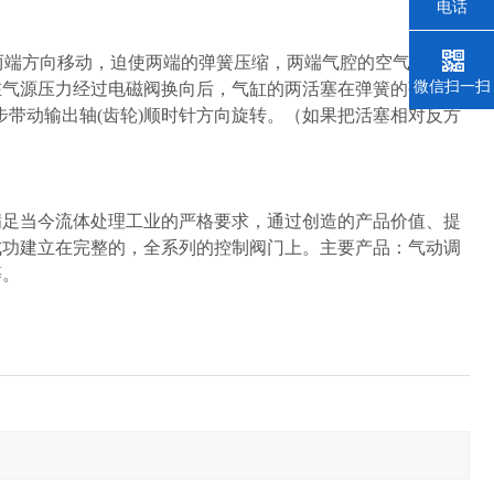
电话
缸两端方向移动，迫使两端的弹簧压缩，两端气腔的空气通过气
微信扫一扫
。在气源压力经过电磁阀换向后，气缸的两活塞在弹簧的弹力下
步带动输出轴(齿轮)顺时针方向旋转。（如果把活塞相对反方
满足当今流体处理工业的严格要求，通过创造的产品价值、提
成功建立在完整的，全系列的控制阀门上。主要产品：气动调
等。