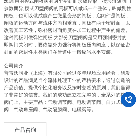
zui常用的模式闸板阀的两个密封面形成楔形、楔形角随阀门
参数而异,楔式刀型闸阀的闸板可以做成一个整体，叫做刚性
闸板；也可以做成能产生微量变形的闸板，启闭件是闸板，
闸板的运动方向与流体方向相垂直，闸板有两个密封面，以
改善其工艺性，弥补密封面角度在加工过程中产生的偏差。
这种闸板叫做弹性闸板 大部分刀型闸阀是采用强制密封的，
即阀门关闭时，要依靠外力强行将闸板压向阀座，以保证密
封面的密封性本类阀门在管道中一般应当水平安装。
公司简介
普雷沃阀业（上海）有限公司经过多年现场应用经验，研发
设计的产品满足当今流体处理工业的严格要求，通过创造的
产品价值、提供个性化服务以及按时交货的原则，我们赢得
了非常好的信誉。我们的成功建立在完整的，全系列的控制
阀门上。主要产品：气动调节阀、电动调节阀、自力式调节
阀、气动角座阀、气动隔膜阀、电磁阀等。
产品咨询