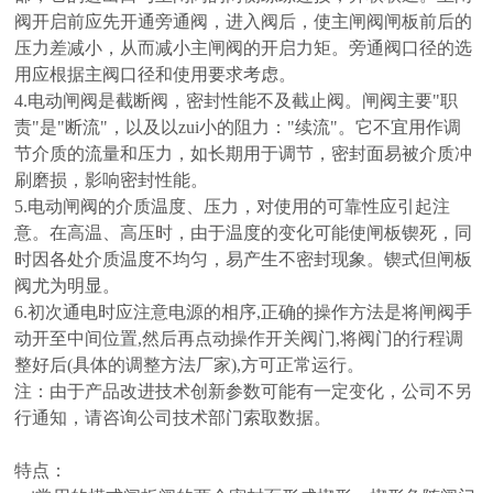
阀开启前应先开通旁通阀，进入阀后，使主闸阀闸板前后的
压力差减小，从而减小主闸阀的开启力矩。旁通阀口径的选
用应根据主阀口径和使用要求考虑。
4.电动闸阀是截断阀，密封性能不及截止阀。闸阀主要"职
责"是"断流"，以及以zui小的阻力："续流"。它不宜用作调
节介质的流量和压力，如长期用于调节，密封面易被介质冲
刷磨损，影响密封性能。
5.电动闸阀的介质温度、压力，对使用的可靠性应引起注
意。在高温、高压时，由于温度的变化可能使闸板锲死，同
时因各处介质温度不均匀，易产生不密封现象。锲式但闸板
阀尤为明显。
6.初次通电时应注意电源的相序,正确的操作方法是将闸阀手
动开至中间位置,然后再点动操作开关阀门,将阀门的行程调
整好后(具体的调整方法厂家),方可正常运行。
注：由于产品改进技术创新参数可能有一定变化，公司不另
行通知，请咨询公司技术部门索取数据。
特点：