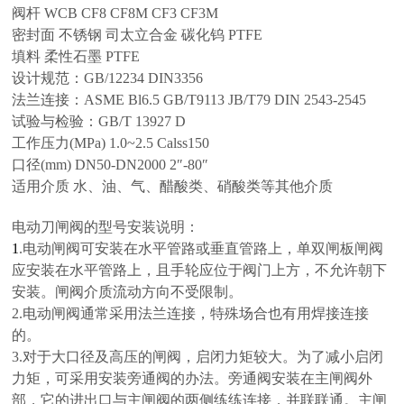
阀杆 WCB CF8 CF8M CF3 CF3M
密封面 不锈钢 司太立合金 碳化钨 PTFE
填料 柔性石墨 PTFE
设计规范：GB/12234 DIN3356
法兰连接：ASME Bl6.5 GB/T9113 JB/T79 DIN 2543-2545
试验与检验：GB/T 13927 D
工作压力(MPa) 1.0~2.5 Calss150
口径(mm) DN50-DN2000 2″-80″
适用介质 水、油、气、醋酸类、硝酸类等其他介质
电动刀闸阀的型号安装说明：
1
.电动闸阀可安装在水平管路或垂直管路上，单双闸板闸阀
应安装在水平管路上，且手轮应位于阀门上方，不允许朝下
安装。闸阀介质流动方向不受限制。
2.电动闸阀通常采用法兰连接，特殊场合也有用焊接连接
的。
3.对于大口径及高压的闸阀，启闭力矩较大。为了减小启闭
力矩，可采用安装旁通阀的办法。旁通阀安装在主闸阀外
部，它的进出口与主闸阀的两侧练练连接，并联联通。主闸