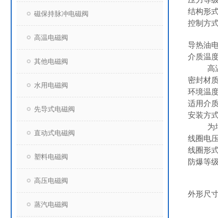
结构形式
磁保持脉冲电磁阀
控制方
高温电磁阀
导热油电
介质温度：
其他电磁阀
高温+9
密封材质
水用电磁阀
环境温度
适用介
先导式电磁阀
安装方
为增强
直动式电磁阀
线圈电压：A
线圈形
塑料电磁阀
防爆等
高压电磁阀
外形尺
蒸汽电磁阀