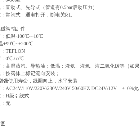
：直动式、先导式（管道有0.5bar启动压力）
式：常闭式；通电打开，断电关闭。
磁阀*组 件
低温-100℃~-10℃
9℃~+200℃
：TEFLON
：0℃-65℃
质：高温蒸汽、导热油；低温：液氮、液氧、液二氧化碳等（如
式：按阀体上标记流向安装；
使用寿命，线圈向上，水平安装
C24V/110V/220V/230V/240V 50/60HZ DC24V/12V ±10
式：H级引线式
级：无
寸图