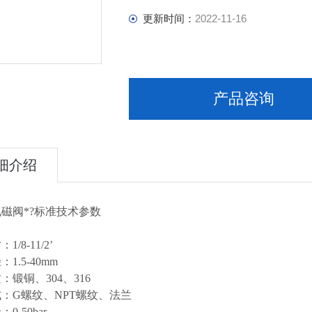
更新时间：
2022-11-16
产品咨询
细介绍
磁阀*?标准技术参数
 体
/8-11/2’
径：1.5-40mm
质：锻铜、304、316
：G螺纹、NPT螺纹、法兰
0-50bar