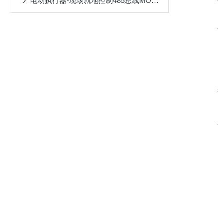
电动执行器-现场就地控制485总线MODBUS控制