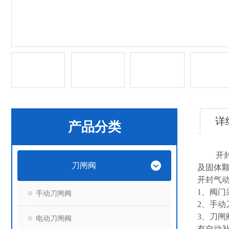
详
产品分类
开封气
刀闸阀
及固体
开封气
1、阀
手动刀闸阀
2、手
3、刀
电动刀闸阀
有自动