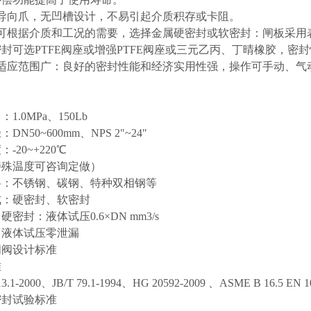
定导向爪，无凹槽设计，不易引起介质积存或卡阻。
座可根据介质和工况的需要，选择金属硬密封或软密封：闸板采用
封可选PTFE阀座或增强PTFE阀座或三元乙丙、丁晴橡胶，密
质适应范围广：良好的密封性能和经济实用性强，操作可手动、气
1.0MPa、150Lb
DN50~600mm、NPS 2"~24"
-20~+220℃
特殊温度可咨询定做）
料：不锈钢、碳钢、特种双相钢等
式：硬密封、软密封
密封：液体试压0.6×DN mm3/s
：液体试压零泄漏
闸阀设计标准
准
13.1-2000、JB/T 79.1-1994、HG 20592-2009 、ASME B 16.5 EN 10
密封试验标准