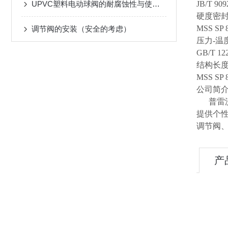
UPVC塑料电动球阀的耐腐蚀性与使用寿命分析
JB/T 909
硬度密
MSS SP 8
调节阀的安装（安全的考虑）
压力-温
GB/T 122
结构长
MSS SP 8
公司简
普雷沃
提供个
调节阀
产