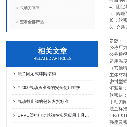
4、固
气动刀闸阀
5、阀
长；软密
查看全部产品
6、介
参数：
公称压力：
相关文章
公称通径：
RELATED ARTICLES
适用温度：
（其他
法兰固定式球阀结构
主体材
密封型
Y2000气动角座阀的安全使用维护
汇漏量：硬
软密封
气动截止阀的包装发货标准
手动刀
法兰标
UPVC塑料电动球阀在实际应用上具有特点
GB/T 91
强度及