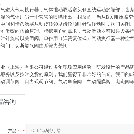
理
空气进入气动执行器，气体推动双活塞头侧直线运动的端部，齿条
两端的气体用另一个管管的喷嘴排出。相反的，当从B关雎压缩空
的中间和齿条活塞从动旋转90度齿轮顺时针轴转动时，阀门关闭
标准类型的传输原理。根据用户的需求，气动致动器可以是设备
逆时针旋转以关闭阀。单作用（弹簧复位式）气动执行器一种空气
开阀门，切断燃气阀由弹簧力关闭。
介
阀业（上海）有限公司经过多年现场应用经验，研发设计的产品
化服务以及按时交货的原则，我们赢得了非常好的信誉。我们的
电动调节阀、自力式调节阀、气动角座阀、气动隔膜阀、电磁阀
品咨询
产品：