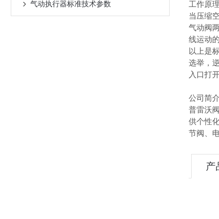
气动执行器标准技术参数
工作原
当压缩
气动阀
线运动
以上是
选举，
入口打
公司简
普雷沃
供个性
节阀、
产