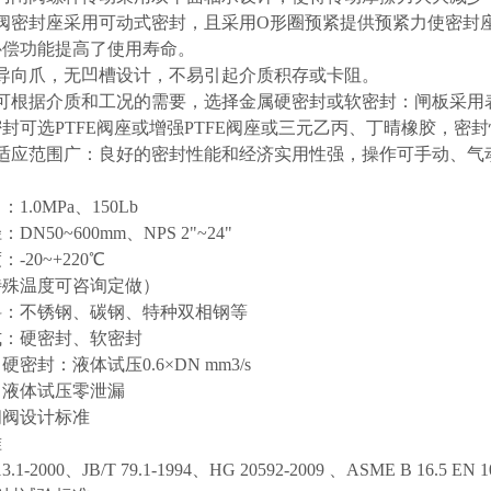
闸阀密封座采用可动式密封，且采用O形圈预紧提供预紧力使密封
补偿功能提高了使用寿命。
定导向爪，无凹槽设计，不易引起介质积存或卡阻。
座可根据介质和工况的需要，选择金属硬密封或软密封：闸板采用
封可选PTFE阀座或增强PTFE阀座或三元乙丙、丁晴橡胶，密
质适应范围广：良好的密封性能和经济实用性强，操作可手动、气
1.0MPa、150Lb
DN50~600mm、NPS 2"~24"
-20~+220℃
特殊温度可咨询定做）
料：不锈钢、碳钢、特种双相钢等
式：硬密封、软密封
密封：液体试压0.6×DN mm3/s
：液体试压零泄漏
闸阀设计标准
准
13.1-2000、JB/T 79.1-1994、HG 20592-2009 、ASME B 16.5 EN 10