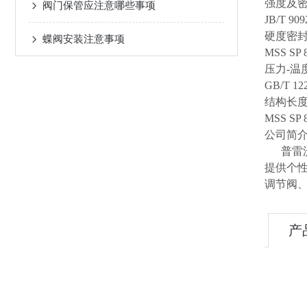
强度及
阀门保管应注意哪些事项
JB/T 909
硬度密
蝶阀安装注意事项
MSS SP 8
压力-温
GB/T 122
结构长
MSS SP 8
公司简
普雷沃
提供个
调节阀
产