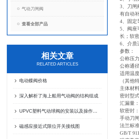
3、刀
气动刀闸阀
有自动
4、固
查看全部产品
5、阀
长；软密
6、介
参数：
相关文章
公称压力：
RELATED ARTICLES
公称通径：
适用温度：
电动蝶阀价格
（其他
主体材
深入解析了海上船用气动阀的结构组成
密封型
汇漏量：硬
软密封
UPVC塑料气动球阀的安装以及操作说明
手动刀
法兰标
磁感应接近式限位开关接线图
GB/T 91