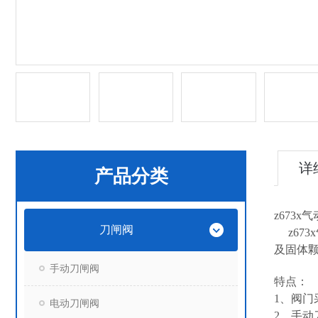
详
产品分类
z673
刀闸阀
z67
及固体
手动刀闸阀
特点：
1、阀
电动刀闸阀
2、手