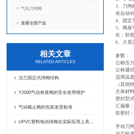
3、刀
气动刀闸阀
有自动
4、固
查看全部产品
5、阀
长；软密
6、介
相关文章
参数：
RELATED ARTICLES
公称压力：
公称通径：
适用温度：
法兰固定式球阀结构
（其他
主体材
Y2000气动角座阀的安全使用维护
密封型
汇漏量：硬
气动截止阀的包装发货标准
软密封
UPVC塑料电动球阀在实际应用上具有特点
手动刀
法兰标