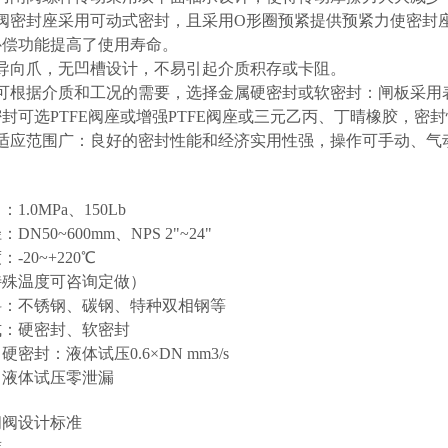
闸阀密封座采用可动式密封，且采用O形圈预紧提供预紧力使密封
补偿功能提高了使用寿命。
定导向爪，无凹槽设计，不易引起介质积存或卡阻。
座可根据介质和工况的需要，选择金属硬密封或软密封：闸板采用
封可选PTFE阀座或增强PTFE阀座或三元乙丙、丁晴橡胶，密
质适应范围广：良好的密封性能和经济实用性强，操作可手动、气
1.0MPa、150Lb
DN50~600mm、NPS 2"~24"
-20~+220℃
特殊温度可咨询定做）
料：不锈钢、碳钢、特种双相钢等
式：硬密封、软密封
密封：液体试压0.6×DN mm3/s
：液体试压零泄漏
闸阀设计标准
准