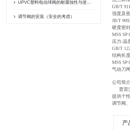
UPVC塑料电动球阀的耐腐蚀性与使用寿命分析
GB/T 91
强度及
调节阀的安装（安全的考虑）
JB/T 909
硬度密
MSS SP 8
压力-温
GB/T 122
结构长
MSS SP 8
气动刀
公司简
普雷沃
提供个
调节阀
产