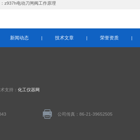
：
z937h电动刀闸阀工作原理
新闻动态
技术文章
荣誉资质
|
|
|
|
技术支持：
化工仪器网
043
公司传真：86-21-39652505