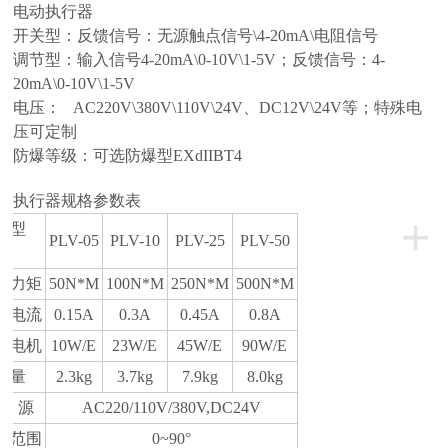
电动执行器
开关型：反馈信号：无源触点信号\4-20mA\电阻信号
调节型：输入信号4-20mA\0-10V\1-5V；反馈信号：4-
20mA\0-10V\1-5V
电压： AC220V\380V\110V\24V、DC12V\24V等；特殊电
压可定制
防爆等级：可选防爆型EXdIIBT4
执行器规格参数表
+
机型
PLV-05
PLV-10
PLV-25
PLV-50
目
出力矩
50N*M
100N*M
250N*M
500N*M
定电流
0.15A
0.3A
0.45A
0.8A
动电机
10W/E
23W/E
45W/E
90W/E
重量
2.3kg
3.7kg
7.9kg
8.0kg
电 源
AC220/110V/380V,DC24V
作范围
0~90°