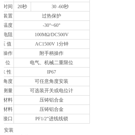
作时间
20秒
30 -60秒
护装置
过热保护
境温度
-30°~60°
缘电阻
100MΩ/DC500V
 压 值
AC1500V 1分钟
动操作
附手柄操作
限 位
电气、机械二重限位
 水 性
IP67
装角度
可任意角度安装
置测量
可选装开关或电位计
体材料
压铸铝合金
子材料
压铸铝合金
线接口
PF1/2”进线线锁
安装