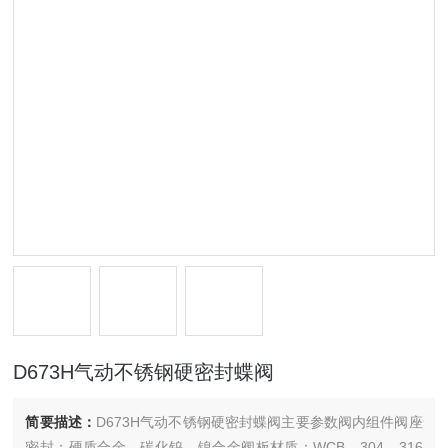
D673H气动不锈钢硬密封蝶阀
简要描述：
D673H气动不锈钢硬密封蝶阀主要参数阀内组件阀座
密封：硬质合金、碳化钨、镍合金阀板材质：WCB、304、316