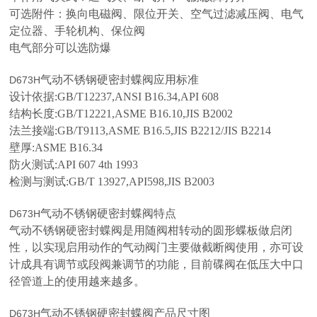
可选附件：换向电磁阀、限位开关、空气过滤减压阀、电气
定位器、手轮机构、保位阀
电气部分可以选防爆
气动不锈钢硬密封蝶阀
应用标准
D673H
设计依据:GB/T12237,ANSI B16.34,API 608
结构长度:GB/T12221,ASME B16.10,JIS B2002
法兰接端:GB/T9113,ASME B16.5,JIS B2212/JIS B2214
壁厚:ASME B16.34
防火测试:API 607 4th 1993
检测与测试:GB/T 13927,API598,JIS B2003
气动不锈钢硬密封蝶阀
特点
D673H
气动不锈钢硬密封蝶阀
是用随阀柑转动的圆形蝶板做启闭
性，以实现启用动作的气动阀门主要做截断阀使用，亦可设
计成具有调节或段阀兼调节的功能，目前碟阀在低压大中口
径管道上的使用越来越多。
气动不锈钢硬密封蝶阀产品尺寸图
D673H