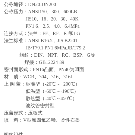
公称通径：DN20-DN200
公称压力：ANSI150、300、600LB
JIS10、16、20、30、40K
PN1.6、2.5、4.0、6.4MPa
连接方式：法兰：FF、RF、RJ和LG
法兰标准：ANSI B16.5，JIS B2201
JB/T79.1 PN1.6MPa,JB/T79.2
螺纹：DIN、NPT、RC、BSP、G等
焊接：GB12224-89
密封面形式：PN16凸面、PN40为凹面
材 质：WCB、304、316、316L
上 阀 盖：标准型（-20℃～+200℃）
低温型（-60℃～-196℃）
散热型（-40℃～450℃）
波纹管密封型
压盖形式：压板式
填 料：V型氟四氟乙稀、柔性石墨
阀内组件