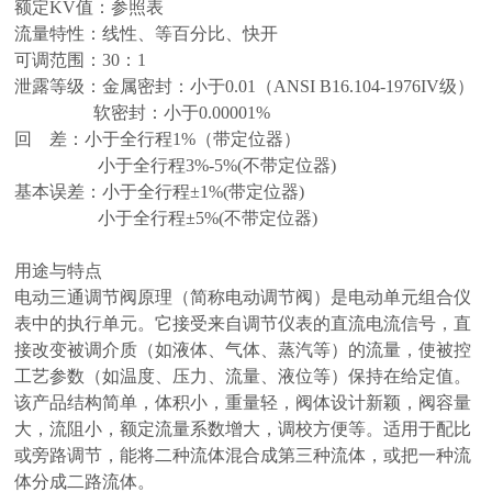
额定KV值：参照表
流量特性：线性、等百分比、快开
可调范围：30：1
泄露等级：金属密封：小于0.01（ANSI B16.104-1976IV级）
软密封：小于0.00001%
回 差：小于全行程1%（带定位器）
小于全行程3%-5%(不带定位器)
基本误差：小于全行程±1%(带定位器)
小于全行程±5%(不带定位器)
用途与特点
电动三通调节阀原理（简称电动调节阀）是电动单元组合仪
表中的执行单元。它接受来自调节仪表的直流电流信号，直
接改变被调介质（如液体、气体、蒸汽等）的流量，使被控
工艺参数（如温度、压力、流量、液位等）保持在给定值。
该产品结构简单，体积小，重量轻，阀体设计新颖，阀容量
大，流阻小，额定流量系数增大，调校方便等。适用于配比
或旁路调节，能将二种流体混合成第三种流体，或把一种流
体分成二路流体。