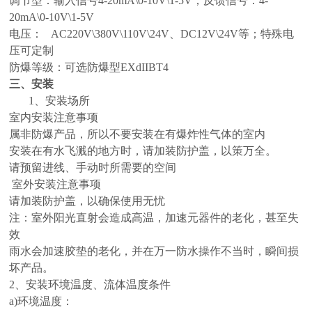
调节型：输入信号4-20mA\0-10V\1-5V；反馈信号：4-
20mA\0-10V\1-5V
电压： AC220V\380V\110V\24V、DC12V\24V等；特殊电
压可定制
防爆等级：可选防爆型EXdIIBT4
三、安装
1、安装场所
室内安装注意事项
属非防爆产品，所以不要安装在有爆炸性气体的室内
安装在有水飞溅的地方时，请加装防护盖，以策万全。
请预留进线、手动时所需要的空间
室外安装注意事项
请加装防护盖，以确保使用无忧
注：室外阳光直射会造成高温，加速元器件的老化，甚至失
效
雨水会加速胶垫的老化，并在万一防水操作不当时，瞬间损
坏产品。
2、安装环境温度、流体温度条件
a)环境温度：