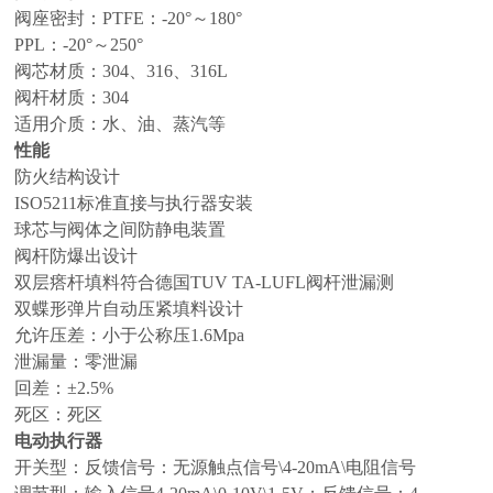
阀座密封：PTFE：-20°～180°
PPL：-20°～250°
阀芯材质：304、316、316L
阀杆材质：304
适用介质：水、油、蒸汽等
性能
防火结构设计
ISO5211标准直接与执行器安装
球芯与阀体之间防静电装置
阀杆防爆出设计
双层瘩杆填料符合德国TUV TA-LUFL阀杆泄漏测
双蝶形弹片自动压紧填料设计
允许压差：小于公称压1.6Mpa
泄漏量：零泄漏
回差：±2.5%
死区：死区
电动执行器
开关型：反馈信号：无源触点信号\4-20mA\电阻信号