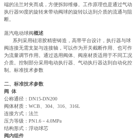
端的法兰对夹而成，方便拆卸维修。工作原理也是通过气动
执行器90度的旋转来带动阀球的旋转以达到介质的流通与阻
断。
蒸汽电动球阀
概述
系列采用硅溶胶精密铸造，高带平台设计，执行器与球
阀连接无需支架与连接轴，可以作为开关截断作用、也可作
为流量调节作用。通过选用阀体、阀座材质适用于不同工况
介质。控制部分采用电动执行器、气动执行器达到自动化控
制。标准技术参数
二、标准技术参数
阀 体
公称通径：DN15-DN200
阀体材质：WCB、304、316、316L
连接方式：法兰
压力等级：PN1.6－4.0MPa
结构形式：浮动球芯
阀内组件