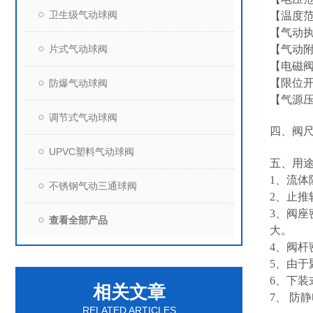
卫生级气动球阀
【温度范围
【气动
片式气动球阀
【气动
【电磁
【限位开
防爆气动球阀
【气源压力
调节式气动球阀
四、阀
UPVC塑料气动球阀
五、
用
1、流
不锈钢气动三通球阀
2、止
3、阀
查看全部产品
大。
4、阀
5、由
6、下
相关文章
7、 防
RELATED ARTICLES