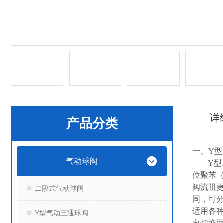
详
产品分类
一、Y型
气动球阀
Y型三通
位聚苯（
阀流阻
二段式气动球阀
同，可分
适用各种
Y型气动三通球阀
向切换