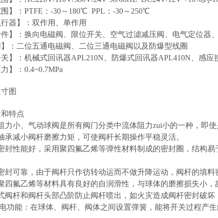
】：PTFE：-30～180℃ PPL：-30～250℃
执行器】：双作用、单作用
附件】：换向电磁阀、限位开关、空气过滤减压阀、电气定位器
阀】：二位五通电磁阀、二位三通电磁阀以及防爆型线圈
关】：机械式回讯器APL210N、防爆式回讯器APL410N、感
】：0.4~0.7MPa
尺寸图
途和特点
体阻力小、气动球阀是所有阀门分类中流体阻力zui小的一种，
推轴承减小阀杆磨擦力矩，可使阀杆长期操作平稳灵活。
座密封性能好，采用聚四氟乙烯等弹性材料制成的密封圈，结构易
杆密封可靠，由于阀杆只作彷转动运而不做升降运动，阀杆的填
于聚四氟乙烯等材料具有良好的自润滑性，与球体的磨擦损失小
装式阀杆和阀杆头部凸阶防止阀杆喷出，如火灾造成阀杆密封破
静电功能：在球体、阀杆、阀体之间设置弹簧，能将开关过程产