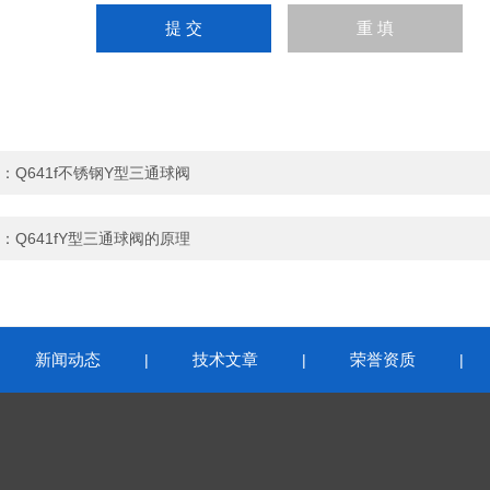
：
Q641f不锈钢Y型三通球阀
：
Q641fY型三通球阀的原理
新闻动态
技术文章
荣誉资质
|
|
|
|