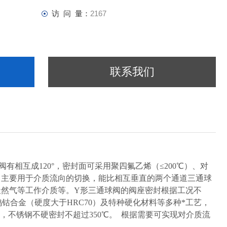
访 问 量：
2167
联系我们
相互成120°，密封面可采用聚四氟乙烯（≤200℃）、对
求。主要用于介质流向的切换，能比相互垂直的两个通道三通球
然气等工作介质等。Y形三通球阀的阀座密封根据工况不
钴合金（硬度大于HRC70）及特种硬化材料等多种*工艺，
℃，不锈钢不硬密封不超过350℃。 根据需要可实现对介质流