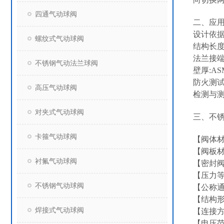
四通气动球阀
二、应
设计依据:GB
螺纹式气动球阀
结构长度:G
法兰接端:GB
不锈钢气动法兰球阀
壁厚:ASM
防火测试:AP
高压气动球阀
检测与测试:G
对夹式气动球阀
三、不
卡箍气动球阀
【阀体材
【阀板材
衬氟气动球阀
【密封阀
【压力等级
不锈钢气动球阀
【公称通径
【结构
焊接式气动球阀
【连接
【电压范围】