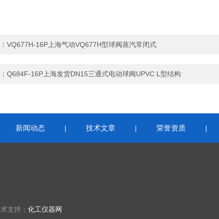
：
VQ677H-16P上海气动VQ677H型球阀蒸汽常闭式
：
Q684F-16P上海发货DN15三通式电动球阀UPVC L型结构
新闻动态
技术文章
荣誉资质
|
|
|
|
技术支持：
化工仪器网