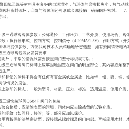
聚四氟乙烯等材料具有良好的自润滑性，与球体的磨擦损失小，故气动球
成阀杆密封破坏，凸阶与阀体间还可形成金属接触，确保阀杆密封。 7、
导出。
生级三通球阀
阀体参数：公称通径、工作压力、工艺介质、使用场合、阀
数：执行器形式、控制方式、控制信号（4-20MA/1-5V)、作用方式（
量详细提供参数、方便我司技术人员精确地给您选型，如有疑问请致电给
级三通球阀
包装及发货要求
有说明外，平常的情况只需要按照阀门型号标识就可以；
生级三通球阀
阀门标牌上应牢固地固定在阀门的明显部位，其内容必须整齐、
造生产。
色标和标记的涂料不得含有任何有害金属或金属盐，比如锌、铅、硫、铜、
类似情况的腐蚀。
铭牌上刻印的标志，一般为型号、材质、压力、标准、适用温度、使用介质
三通快装球阀Q684F
阀门的包装
在实验合格后，应清除表面的污垢，阀体内应去除残留的试验介质。
外露的螺纹（如阀杆，接管）等，部分应加以保护。
两端用盲板保护法兰密封面，焊接端或螺纹端及阀门内部。盲板应用木材、
拆。