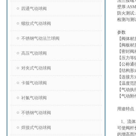
法兰接端:GB/
壁厚:ASME
四通气动球阀
防火测试:API
检测与测试:G
螺纹式气动球阀
参数
不锈钢气动法兰球阀
【阀体材质】
【阀板材质】
【密封阀座
高压气动球阀
【压力等级】
【公称通径
对夹式气动球阀
【结构形
【连接方
卡箍气动球阀
【温度范围
【气动执
【气动附
衬氟气动球阀
用途特点
不锈钢气动球阀
1、流体
焊接式气动球阀
可使阀杆
的增高而