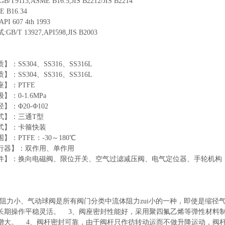
T9113,ASME B16.5,JIS B2212/JIS B2214
 B16.34
 607 4th 1993
B/T 13927,API598,JIS B2003
：SS304、SS316、SS316L
：SS304、SS316、SS316L
】：PTFE
：0-1.6MPa
】：Φ20-Φ102
式】：三通T型
式】：卡箍快装
】：PTFE：-30～180℃
行器】：双作用、单作用
件】：换向电磁阀、限位开关、空气过滤减压阀、电气定位器、手轮机构
阻力小、气动球阀是所有阀门分类中流体阻力zui小的一种，即使是缩径
长期操作平稳灵活。 3、阀座密封性能好，采用聚四氟乙烯等弹性材料
增大。 4、阀杆密封可靠，由于阀杆只作彷转动运而不做升降运动，阀