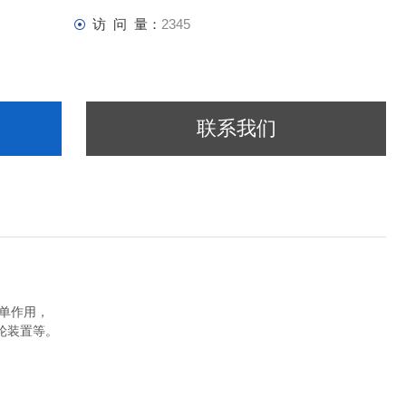
访 问 量：
2345
联系我们
单作用，
轮装置等。