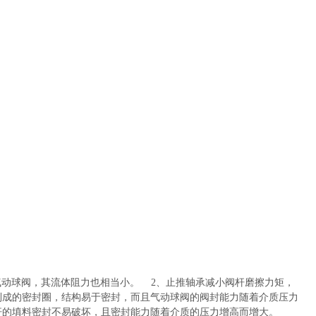
气动球阀，其流体阻力也相当小。 2、止推轴承减小阀杆磨擦力矩，
制成的密封圈，结构易于密封，而且气动球阀的阀封能力随着介质压力
杆的填料密封不易破坏，且密封能力随着介质的压力增高而增大。