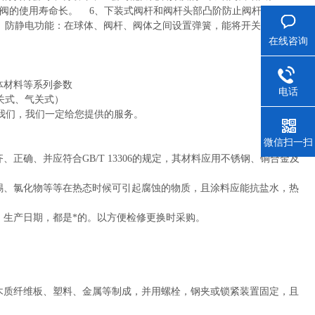
阀的使用寿命长。 6、下装式阀杆和阀杆头部凸阶防止阀杆喷出，
 防静电功能：在球体、阀杆、阀体之间设置弹簧，能将开关过程产
在线咨询
体材料等系列参数
电话
开关式、气关式）
我们，我们一定给您提供的服务。
微信扫一扫
正确、并应符合GB/T 13306的规定，其材料应用不锈钢、铜合金及
锡、氯化物等等在热态时候可引起腐蚀的物质，且涂料应能抗盐水，热
、生产日期，都是*的。以方便检修更换时采购。
木质纤维板、塑料、金属等制成，并用螺栓，钢夹或锁紧装置固定，且