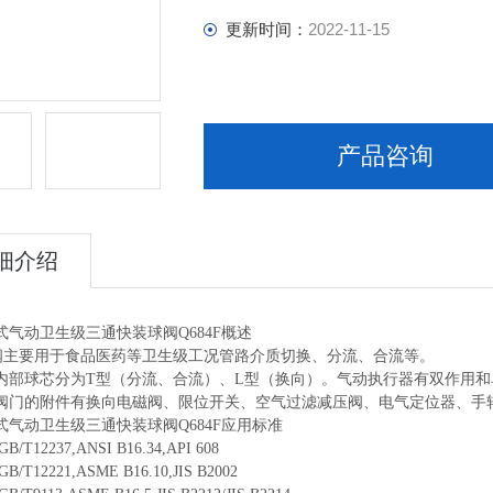
更新时间：
2022-11-15
产品咨询
细介绍
式气动卫生级三通快装球阀Q684F概述
阀主要用于食品医药等卫生级工况管路介质切换、分流、合流等。
内部球芯分为T型（分流、合流）、L型（换向）。气动执行器有双作用和
阀门的附件有换向电磁阀、限位开关、空气过滤减压阀、电气定位器、手
式气动卫生级三通快装球阀Q684F
应用标准
T12237,ANSI B16.34,API 608
T12221,ASME B16.10,JIS B2002