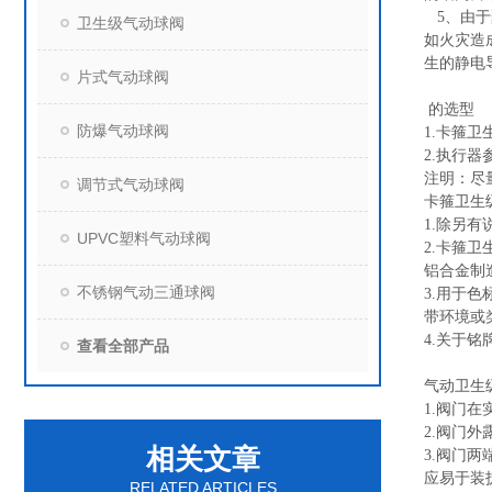
5、由于
卫生级气动球阀
如火灾造
生的静电
片式气动球阀
的选型
防爆气动球阀
1.
卡箍卫
2.
执行器参
注明：尽
调节式气动球阀
卡箍卫生
1.除另
UPVC塑料气动球阀
2.
卡箍卫
铝合金制
不锈钢气动三通球阀
3.用于
带环境或
4.关于
查看全部产品
气动卫生级
1.阀门
2.阀门
相关文章
3.阀门
应易于装
RELATED ARTICLES