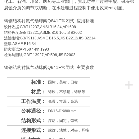
化工、石油、冶金、医药等工业部门，实现对生产过程中酸、碱等强
腐蚀介质的调节或切断，在水处理过程控制中使用效果zui明显。
铸钢结构衬氟气动球阀Q641F常闭式
应用标准
设计依据:GB/T12237,ANSI B16.34,API 608
结构长度:GB/T12221,ASME B16.10,JIS B2002
法兰接端:GB/T9113,ASME B16.5,JIS B2212/JIS B2214
壁厚:ASME B16.34
防火测试:API 607 4th 1993
检测与测试:GB/T 13927,API598,JIS B2003
铸钢结构衬氟气动球阀Q641F常闭式
主要参数
+
标准：
国标，美标，日标
材质：
铸铁，不锈钢，铸钢等
工作温度：
低温，常温，高温
公称通径：
DN15-DN800 mm
结构形式：
浮动，固定，弹式
连接形式：
螺纹，法兰，对夹，焊接