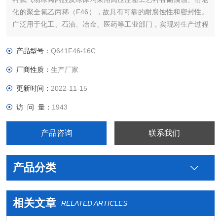
化的聚全氟乙丙稀（F46），故具有可靠的耐腐蚀性和密封性。
广泛用于化工、石油、冶金、医药等工业部门，实现对生产过程
中酸、碱等强腐蚀介质的调节或切断，在水处理过程控制中使用
效果Z明显。
产品型号：
Q641F46-16C
厂商性质：
生产厂家
更新时间：
2022-11-15
访 问 量：
1943
产品咨询
联系我们
产品分类
相关文章
RELATED ARTICLES