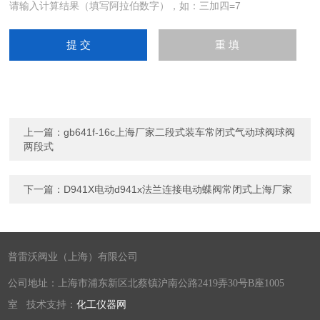
请输入计算结果（填写阿拉伯数字），如：三加四=7
上一篇：
gb641f-16c上海厂家二段式装车常闭式气动球阀球阀
两段式
下一篇：
D941X电动d941x法兰连接电动蝶阀常闭式上海厂家
普雷沃阀业（上海）有限公司
公司地址：上海市浦东新区北蔡镇沪南公路2419弄30号B座1005
室 技术支持：
化工仪器网