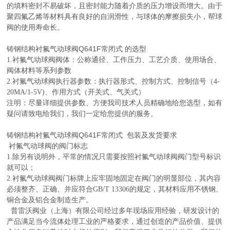
的填料密封不易破坏，且密封能力随着介质的压力增设而增大。由于
聚四氟乙烯等材料具有良好的自润滑性，与球体的摩擦损失小，帮球
阀的使用寿命长。
铸钢结构衬氟气动球阀Q641F常闭式
的选型
1.
衬氟气动球阀阀体：公称通径、工作压力、工艺介质、使用场合、
阀体材料等系列参数
2.
衬氟气动球阀执行器参数：执行器形式、控制方式、控制信号（4-
20MA/1-5V)、作用方式（开关式、气关式）
注明：尽量详细提供参数、方便我司技术人员精确地给您选型，如有
疑问请致电给我们，我们一定给您提供的服务。
铸钢结构衬氟气动球阀Q641F常闭式
包装及发货要求
衬氟气动球阀的阀门标志
1.除另有说明外，平常的情况只需要按照衬氟气动球阀阀门型号标识
就可以；
2.衬氟气动球阀阀门标牌上应牢固地固定在阀门的明显部位，其内容
必须整齐、正确、并应符合GB/T 13306的规定，其材料应用不锈钢、
铜合金及铝合金制造生产。
普雷沃阀业（上海）有限公司经过多年现场应用经验，研发设计的
产品满足当今流体处理工业的严格要求，通过创造的产品价值、提供