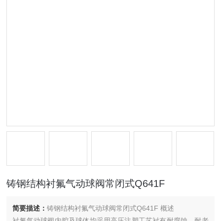
铸钢结构衬氟气动球阀常闭式Q641F
简要描述：
铸钢结构衬氟气动球阀常闭式Q641F 概述
衬氟气动球阀内腔及球体均采用高压注塑工艺衬有耐腐蚀、耐老