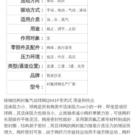
流动方向：
单向，双向
驱动方式：
手动，电动，气动，液动
适用介质：
油，水，蒸汽
用途：
截止，调节，止回
作用对象：
泵
零部件及配件：
阀体，执行器等
压力环境：
低压，中压，高压
类型(通道位置)：
直通，三通，2通，先导
品牌：
斯派莎克
衬氟球阀生产厂家
型号：
铸钢结构衬氟气动球阀Q641F常闭式
用途和特点
流体阻力小、球阀是所有阀类中流体阻力zui小的一种，即使是缩径
球阀，其流体阻力也相当小。止推轴承减小阀杆摩擦力矩，可使阀杆
长期操作平衡灵活。阀座密封性能好，采用聚四氟乙烯等材料制成的
密封圈，结构易于密封，而且球阀的阀封能力随着介质压力的增设而
增大。阀杆密封可靠，由于阀杆只作旋转运动而不做升降运动，阀杆