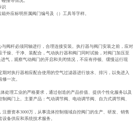
，碰撞等情况。
标识
装箱外应标明所属阀门编号及（）工具等字样。
心与阀杆必须同轴进行，合理连接安装。执行器与阀门安装之前，应对
应干燥、干净、装配合，气动执行器和阀门同时试验，对阀门加压至
行切换进气，观察气动阀门的开启和关闭情况，不应有停顿、缓慢运行现
定期对执行器相应配合使用的空气过滤器进行放水、排污，以免进入
检修一次。
体处理工业的严格要求，通过创造的产品价值、提供个性化服务以及
控制阀门上。主要产品：气动调节阀、电动调节阀、自力式调节阀、
，注册资本3000万，从事流体控制领域自控阀门的生产、研发、销售
套设备供应和系统技术服务。