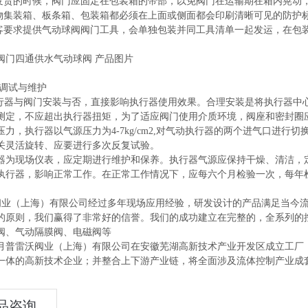
在发货的时候，阀门应固定在包装箱的帝部，以免阀门在运输期在箱内晃动
货物集装箱、板条箱、包装箱都必须在上面或侧面都会印刷清晰可见的防护
顾客要求提供气动球阀阀门工具，会单独包装并同工具清单一起发运，在包
阀门四通供水气动球阀 产品图片
调试与维护
器与阀门安装与否，直接影响执行器使用效果。合理安装是将执行器中
测定，不应超出执行器扭矩，为了适应阀门使用介质环境，阀座和密封圈
压力，执行器以气源压力为4-7kg/cm2,对气动执行器的两个进气口进
关灵活旋转、应要进行多次反复试验。
器为现场仪表，应定期进行维护和保养。执行器气源应保持干燥、清洁，
执行器，影响正常工作。在正常工作情况下，应每六个月检验一次，每年
业（上海）有限公司经过多年现场应用经验，研发设计的产品满足当今流
的原则，我们赢得了非常好的信誉。我们的成功建立在完整的，全系列的
阀、气动隔膜阀、电磁阀等
年12月普雷沃阀业（上海）有限公司在安徽芜湖高新技术产业开发区成立工厂
一体的高新技术企业；并整合上下游产业链，将全面涉及流体控制产业成
品咨询