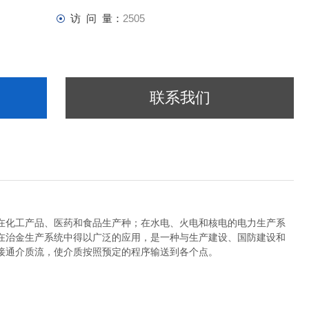
访 问 量：
2505
联系我们
在化工产品、医药和食品生产种；在水电、火电和核电的电力生产系
在治金生产系统中得以广泛的应用，是一种与生产建设、国防建设和
接通介质流，使介质按照预定的程序输送到各个点。