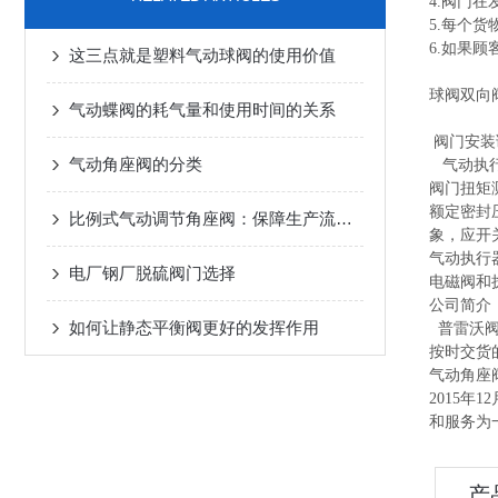
4.阀门
5.每个
6.如果
这三点就是塑料气动球阀的使用价值
球阀双向
气动蝶阀的耗气量和使用时间的关系
阀门
安装
气动角座阀的分类
气动执行
阀门扭矩
额定密封
比例式气动调节角座阀：保障生产流程中的流量稳定
象，应开
气动执行
电厂钢厂脱硫阀门选择
电磁阀和
公司简介
如何让静态平衡阀更好的发挥作用
普雷沃阀
按时交货
气动角座
2015
和服务为
产