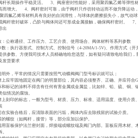
阀杆长期操作平稳灵活。 3、阀座密封性能好，采用聚四氟乙烯等弹性
高而增大。 4、阀杆密封可靠，由于阀杆只作彷转动运而不做升降运动
聚四氟乙烯等材料具有良好的自润滑性，与球体的磨擦损失小，故气动球
成阀杆密封破坏，凸阶与阀体间还可形成金属接触，确保阀杆密封。 7、
导出
数：公称通径、工作压力、工艺介质、使用场合、阀体材料等系列参数
数：执行器形式、控制方式、控制信号（4-20MA/1-5V)、作用方式（
提供参数、方便我司技术人员精确地给您选型，如有疑问请致电给我们，
及发货要求
有说明外，平常的情况只需要按照气动蝶阀阀门型号标识就可以；
标牌上应牢固地固定在阀门的明显部位，其内容必须整齐、正确、并应符合GB
色标和标记的涂料不得含有任何有害金属或金属盐，比如锌、铅、硫、铜、
类似情况的腐蚀。
铭牌上刻印的标志，一般为型号、材质、压力、标准、适用温度、使用介质
装
阀门在实验合格后，应清除表面的污垢，阀体内应去除残留的试验介质。
外露的螺纹（如阀杆，接管）等，部分应加以保护。
两端用盲板保护法兰密封面，焊接端或螺纹端及阀门内部。盲板应用木材、
拆。