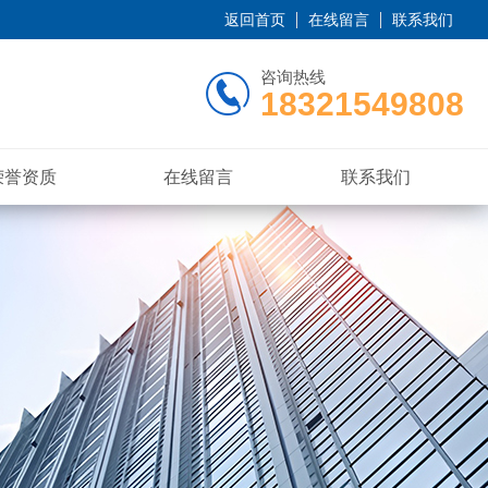
返回首页
在线留言
联系我们
咨询热线
18321549808
荣誉资质
在线留言
联系我们