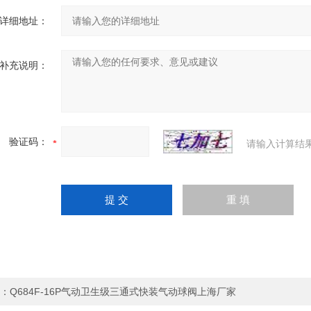
详细地址：
补充说明：
验证码：
请输入计算结
：
Q684F-16P气动卫生级三通式快装气动球阀上海厂家