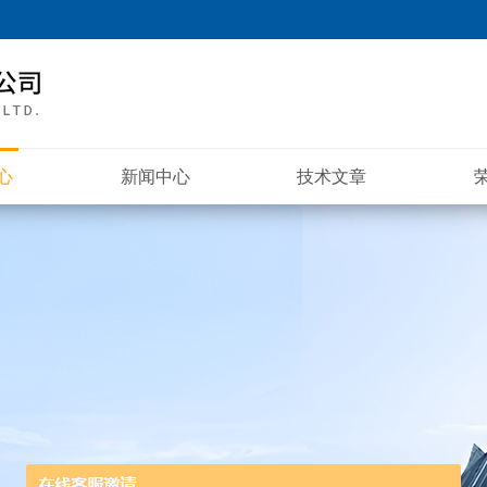
心
新闻中心
技术文章