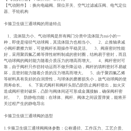
【气动附件】：换向电磁阀、限位开关、空气过滤减压阀、电气定位
器、手轮机构
卡箍卫生级三通球阀
的用途特点
1、流体阻力小、气动球阀是所有阀门分类中流体阻力zui小的一
种，即使是缩径气动球阀，其流体阻力也相当小。 2、止推轴承减
小阀杆磨擦力矩，可使阀杆长期操作平稳灵活。 3、阀座密封性能
好，采用聚四氟乙烯等弹性材料制成的密封圈，结构易于密封，而且
气动球阀的阀封能力随着介质压力的增高而增大。 4、阀杆密封可
靠，由于阀杆只作彷转动运而不做升降运动，阀杆的填料密封不易破
坏，且密封能力随着介质的压力增高而增大。 5、由于聚四氟乙烯
等材料具有良好的自润滑性，与球体的磨擦损失小，故气动球阀的使
用寿命长。 6、下装式阀杆和阀杆头部凸阶防止阀杆喷出，如火灾
造成阀杆密封破坏，凸阶与阀体间还可形成金属接触，确保阀杆密
封。 7、 防静电功能：在球体、阀杆、阀体之间设置弹簧，能将开
关过程产生的静电导出
卡箍卫生级三通球阀
的选型
1.
卡箍卫生级三通球阀
阀体参数：公称通径、工作压力、工艺介质、