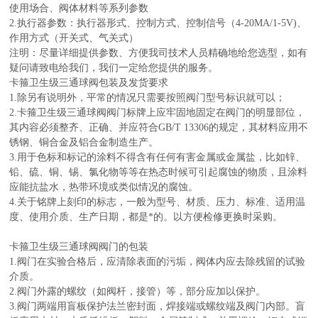
使用场合、阀体材料等系列参数
2.
执行器参数：执行器形式、控制方式、控制信号（4-20MA/1-5V)、
作用方式（开关式、气关式）
注明：尽量详细提供参数、方便我司技术人员精确地给您选型，如有
疑问请致电给我们，我们一定给您提供的服务。
卡箍卫生级三通球阀
包装及发货要求
1.除另有说明外，平常的情况只需要按照阀门型号标识就可以；
2.
卡箍卫生级三通球阀
阀门标牌上应牢固地固定在阀门的明显部位，
其内容必须整齐、正确、并应符合GB/T 13306的规定，其材料应用不
锈钢、铜合金及铝合金制造生产。
3.用于色标和标记的涂料不得含有任何有害金属或金属盐，比如锌、
铅、硫、铜、锡、氯化物等等在热态时候可引起腐蚀的物质，且涂料
应能抗盐水，热带环境或类似情况的腐蚀。
4.关于铭牌上刻印的标志，一般为型号、材质、压力、标准、适用温
度、使用介质、生产日期，都是*的。以方便检修更换时采购。
卡箍卫生级三通球阀
阀门的包装
1.阀门在实验合格后，应清除表面的污垢，阀体内应去除残留的试验
介质。
2.阀门外露的螺纹（如阀杆，接管）等，部分应加以保护。
3.阀门两端用盲板保护法兰密封面，焊接端或螺纹端及阀门内部。盲