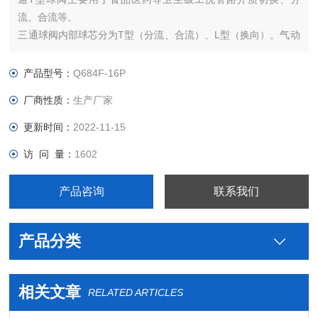
流、合流等。
三通球阀内部球芯分为T型（分流、合流）、L型（换向）。气动
执行器有双作用和单作用，
可配气动阀门的附件有换向电磁阀、限位开关、空气过滤减压
产品型号：
Q684F-16P
阀、电气定位器、手轮装置等。
厂商性质：
生产厂家
更新时间：
2022-11-15
访 问 量：
1602
产品咨询
联系我们
产品分类
相关文章
RELATED ARTICLES