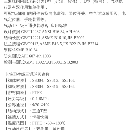
三通球阀内部球芯分为T型（分流、合流）、L型（换向）。气动执
行器有双作用和单作用，
可配气动阀门的附件有换向电磁阀、限位开关、空气过滤减压阀、电
气定位器、手轮装置等。
气动卫生级三通快装球阀
应用标准
设计依据:GB/T12237,ANSI B16.34,API 608
结构长度:GB/T12221,ASME B16.10,JIS B2002
法兰接端:GB/T9113,ASME B16.5,JIS B2212/JIS B2214
壁厚:ASME B16.34
防火测试:API 607 4th 1993
检测与测试:GB/T 13927,API598,JIS B2003
卡箍卫生级三通球阀
参数
【阀体材质】：SS304、SS316、SS316L
【阀板材质】：SS304、SS316、SS316L
【密封阀座】：PTFE
【压力等级】：0-1.6MPa
【公称通径】：Φ20-Φ102
【结构形式】：三通T型
【连接方式】：卡箍快装
【温度范围】：PTFE：-30～180℃
【气动执行器】：双作用、单作用