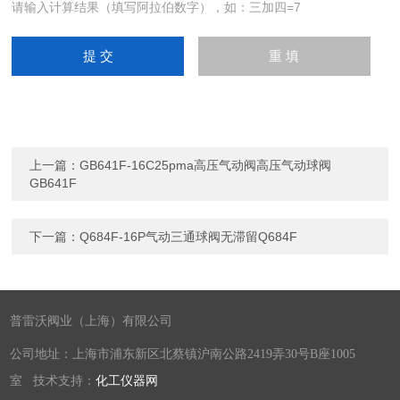
请输入计算结果（填写阿拉伯数字），如：三加四=7
上一篇：
GB641F-16C25pma高压气动阀高压气动球阀
GB641F
下一篇：
Q684F-16P气动三通球阀无滞留Q684F
普雷沃阀业（上海）有限公司
公司地址：上海市浦东新区北蔡镇沪南公路2419弄30号B座1005
室 技术支持：
化工仪器网