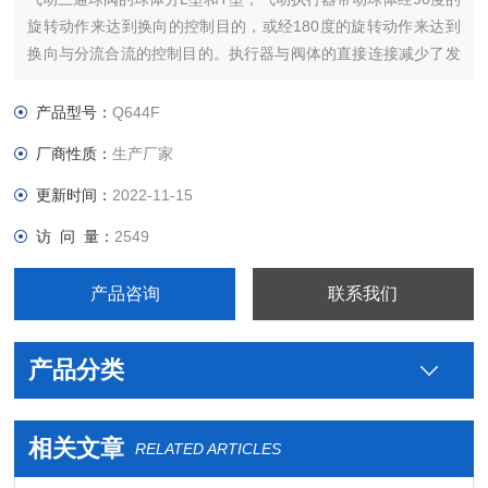
旋转动作来达到换向的控制目的，或经180度的旋转动作来达到
换向与分流合流的控制目的。执行器与阀体的直接连接减少了发
生故障的机率。法兰连接的管路能保持良好密封性能，便于维修
更换，便于管路的封闭。
产品型号：
Q644F
厂商性质：
生产厂家
更新时间：
2022-11-15
访 问 量：
2549
产品咨询
联系我们
产品分类
相关文章
RELATED ARTICLES