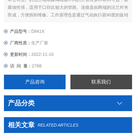
腐蚀性强，适用于口径比较大的管路。连接是由两端的法兰对夹
而成，方便拆卸维修。工作原理也是通过气动执行器90度的旋转
来带动阀板的旋转以达到介质的流通与阻断。
产品型号：
D941X
厂商性质：
生产厂家
更新时间：
2022-11-15
访 问 量：
2788
产品咨询
联系我们
产品分类
相关文章
RELATED ARTICLES