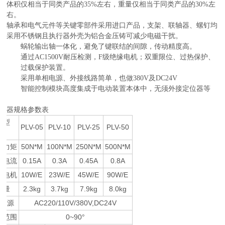
体积仅相当于同类产品的35%左右，重量仅相当于同类产品的30%左
右。
轴承和电气元件等关键零部件采用进口产品，支架、联轴器、螺钉均
采用不锈钢且执行器外壳为铝合金压铸可减少电磁干扰。
蜗轮输出轴一体化，避免了键联结的间隙，传动精度高。
通过AC1500V耐压检测，F级绝缘电机；双重限位、过热保护、
过载保护装置。
采用单相电源、外接线路简单，也做380V及DC24V
智能控制模块高度集成于电动装置本体中，无须外接定位器等
器规格参数表
机型
PLV-05
PLV-10
PLV-25
PLV-50
目
出力矩
50N*M
100N*M
250N*M
500N*M
定电流
0.15A
0.3A
0.45A
0.8A
动电机
10W/E
23W/E
45W/E
90W/E
重量
2.3kg
3.7kg
7.9kg
8.0kg
 源
AC220/110V/380V,DC24V
作范围
0~90°