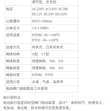
调节型、开关型
电压
AC220V AC110V AC380
DC12V DC24V DC110V
公称通径
DN15-100mm
公称压力
1.0-1.6MPa
适用温度
EPDM:-30~+100℃
PTFE:-30~+120℃
连接方式
对夹式、凸耳对夹式
阀体结构
A型、LT型
阀体材质
球墨铸铁、304、316
阀板材质
球墨铸铁、304、316
阀座衬里
EPDM、PTFE
适用介质
水液，气体，油类等
电动阀门接线图及工作原理
执行器特点
电动执行器是回转型阀门电动装置，设计*、体积轻巧、轻便宜人，
免加油、免点检，防水防锈可任意角度安装。