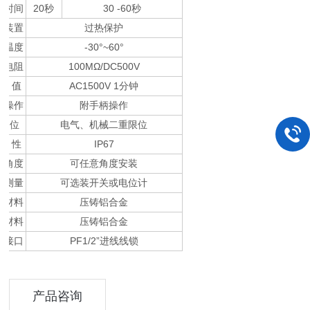
作时间
20秒
30 -60秒
护装置
过热保护
境温度
-30°~60°
缘电阻
100MΩ/DC500V
 压 值
AC1500V 1分钟
动操作
附手柄操作
 位
电气、机械二重限位
 水 性
IP67
装角度
可任意角度安装
置测量
可选装开关或电位计
体材料
压铸铝合金
子材料
压铸铝合金
线接口
PF1/2”进线线锁
产品咨询