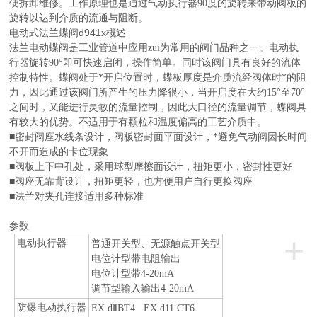
便拆卸维修。工作原理也是通过气动执行器90度的旋转来带动阀板的
旋转以达到介质的流通与阻断。
电动式法兰蝶阀d941x
概述
法兰电动蝶阀
是工业管道中应用zui为常用的阀门品种之一。电动执
行器旋转90°即可快速启闭，操作简单。同时该阀门具有良好的流体
控制特性。蝶阀处于*开启位置时，蝶板厚度是介质流经阀体时*的阻
力，因此通过该阀门所产生的压力降很小，当开启度在大约15°至70°
之间时，又能进行灵敏的流量控制，因此大口径的流量调节，蝶阀具
有较大的优势。不适用于有颗粒和温度偏高的工艺介质中。
■密封阀座水线条设计，阀板密封面平面设计，*避免气动阀因长时间
不开而造成的卡位现象
■阀板上下中孔处，采用球型摩擦面设计，扭矩更小，密封性更好
■阀座无靠背设计，扭矩更轻，也方便用户自行更换阀座
■法兰对夹孔连接适用多种标准
参数
+
电动执行器
普通开关型、无源触点开关型
电位计型带电阻输出
电位计型带4-20mA
调节型输入输出4-20mA
防爆电动执行器
EX dⅡBT4 EX d11 CT6