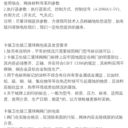
使用场合、阀体材料等系列参数
2.
执行器参数：执行器形式、控制方式、控制信号（4-20MA/1-5V)、
作用方式（开关式、气关式）
注明：尽量详细提供参数、方便我司技术人员精确地给您选型，如有
疑问请致电给我们，我们一定给您提供的服务。
卡箍卫生级三通球阀
包装及发货要求
1.除另有说明外，平常的情况只需要按照阀门型号标识就可以；
2.
卡箍卫生级三通球阀
阀门标牌上应牢固地固定在阀门的明显部位，
其内容必须整齐、正确、并应符合GB/T 13306的规定，其材料应用不
锈钢、铜合金及铝合金制造生产。
3.用于色标和标记的涂料不得含有任何有害金属或金属盐，比如锌、
铅、硫、铜、锡、氯化物等等在热态时候可引起腐蚀的物质，且涂料
应能抗盐水，热带环境或类似情况的腐蚀。
4.关于铭牌上刻印的标志，一般为型号、材质、压力、标准、适用温
度、使用介质、生产日期，都是*的。以方便检修更换时采购。
卡箍卫生级三通球阀
阀门的包装
1.阀门在实验合格后，应清除表面的污垢，阀体内应去除残留的试验
介质。