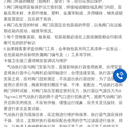
2.阀门外露的螺纹（如阀杆，接管）等，部分应加以保护。
3.阀门两端用盲板保护法兰密封面，焊接端或螺纹端及阀门内部。盲
板应用木材、木质纤维板、塑料、金属等制成，并用螺栓，钢夹或锁
紧装置固定，且应易于装拆。
4.阀门在发货的时候，阀门应固定在包装箱的帝部，以免阀门在运输
期在箱内晃动，碰撞等情况。
5.每个货物集装箱、板条箱、包装箱都必须在上面或侧面都会印刷清
晰可见的防护标识
6.如果顾客要求提供阀门工具，会单独包装并同工具清单一起发运，
在包装箱外应标明所属阀门编号及（）工具等字样。
卡箍卫生级三通球阀
安装调试与维护
气动执行器与阀门安装与否，直接影响执行器使用效果。合理安装
是将执行器中心与阀杆必须同轴进行，合理连接安装。执行器与阀门
安装之前，应对阀门扭矩测定，不应超出执行器扭矩，为了适应阀门
使用介质环境，阀座和密封圈应干燥、干净、装配合，气动执行器和
阀门同时试验，对阀门加压至额定密封压力，执行器以气源压力为4-
7kg/cm2,对气动执行器的两个进气口进行切换进气，观察气动阀门的
开启和关闭情况，不应有停顿、缓慢运行现象，应开关灵活旋转、应
要进行多次反复试验。
气动执行器为现场仪表，应定期进行维护和保养。执行器气源应保持
干燥、清洁，定期对执行器相应配合使用的空气过滤器进行放水、排
污，以免进入电磁阀和执行器，影响正常工作。在正常工作情况下，