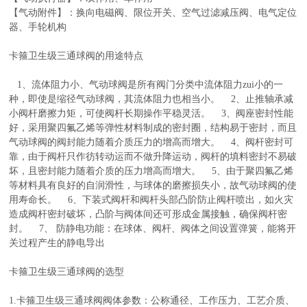
【气动附件】：换向电磁阀、限位开关、空气过滤减压阀、电气定位
器、手轮机构
卡箍卫生级三通球阀
的用途特点
1、流体阻力小、气动球阀是所有阀门分类中流体阻力zui小的一
种，即使是缩径气动球阀，其流体阻力也相当小。 2、止推轴承减
小阀杆磨擦力矩，可使阀杆长期操作平稳灵活。 3、阀座密封性能
好，采用聚四氟乙烯等弹性材料制成的密封圈，结构易于密封，而且
气动球阀的阀封能力随着介质压力的增高而增大。 4、阀杆密封可
靠，由于阀杆只作彷转动运而不做升降运动，阀杆的填料密封不易破
坏，且密封能力随着介质的压力增高而增大。 5、由于聚四氟乙烯
等材料具有良好的自润滑性，与球体的磨擦损失小，故气动球阀的使
用寿命长。 6、下装式阀杆和阀杆头部凸阶防止阀杆喷出，如火灾
造成阀杆密封破坏，凸阶与阀体间还可形成金属接触，确保阀杆密
封。 7、 防静电功能：在球体、阀杆、阀体之间设置弹簧，能将开
关过程产生的静电导出
卡箍卫生级三通球阀
的选型
1.
卡箍卫生级三通球阀
阀体参数：公称通径、工作压力、工艺介质、