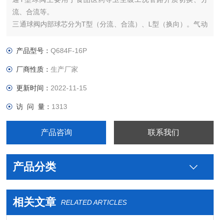
流、合流等。
三通球阀内部球芯分为T型（分流、合流）、L型（换向）。气动
执行器有双作用和单作用，
可配气动阀门的附件有换向电磁阀、限位开关、空气过滤减压
产品型号：
Q684F-16P
阀、电气定位器、手轮装置等。
厂商性质：
生产厂家
更新时间：
2022-11-15
访 问 量：
1313
产品咨询
联系我们
产品分类
相关文章
RELATED ARTICLES