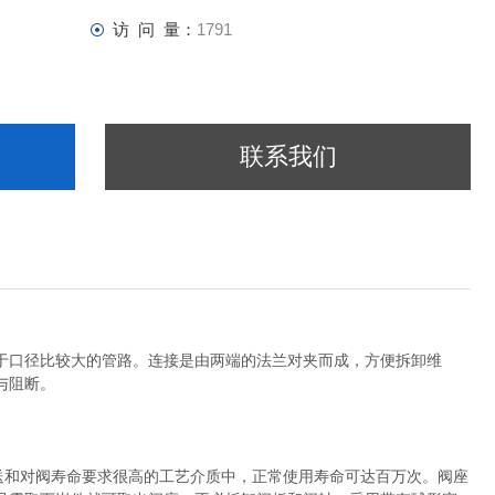
访 问 量：
1791
联系我们
于口径比较大的管路。连接是由两端的法兰对夹而成，方便拆卸维
与阻断。
输送和对阀寿命要求很高的工艺介质中，正常使用寿命可达百万次。阀座