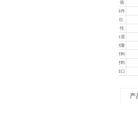
耐 压 值
手动操作
限 位
防 水 性
安装角度
位置测量
箱体材料
盖子材料
进线接口
产