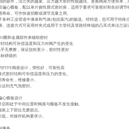
动的嵌件，法兰夹的越紧、压力越大密封性能越佳。更换阀座方便简单，
双偏心蝶板，配以单片挠性唇式密封座，适用于要求可靠密封和良好调节
用寿命。可作快速切断或调节流量之用。
于各种工业管道中液体和气体(包括蒸汽)的输送。经特选，也可用于特殊
择。连接方式可采用对夹式或用于大管径及管路经终端的凸耳式单法兰设
加O圈和金属部件来辅助密封
密封结构可补偿温度和压力对阀产生的变化
几乎无摩擦，保证扭矩更小，密封性更好
美标磅级的
的PTFE阀座设计，弹性好，可靠性高
式密封结构可补偿温度和压力的变化。
寿命长，维修量小。
达到无气泡密封。
偏心蝶板设计
启和处于中间位置时阀座与蝶板不发生接触。
座上下部位无磨损点。
低，对操作机构要求小。
制兼备