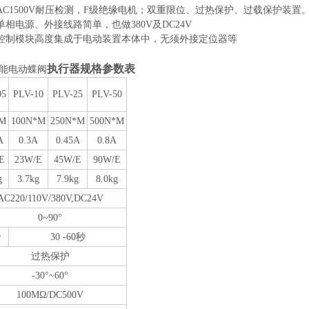
AC1500V耐压检测，F级绝缘电机；双重限位、过热保护、过载保护装置
单相电源、外接线路简单，也做380V及DC24V
控制模块高度集成于电动装置本体中，无须外接定位器等
执行器规格参数表
能
电动蝶阀
05
PLV-10
PLV-25
PLV-50
*M
100N*M
250N*M
500N*M
A
0.3A
0.45A
0.8A
E
23W/E
45W/E
90W/E
g
3.7
kg
7.9
kg
8.
0
kg
AC220/
110V/
380
V
,DC24V
0~90°
秒
30
-
60秒
过热保护
-30°~60°
100MΩ/DC500V