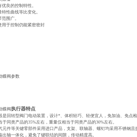
优良的控制特性。
特性曲线等比变化。
范围广。
用于控制仍能紧密密封
动蝶阀
参数
执行器特点
动蝶阀
器是回转型阀门电动装置，设计*、体积轻巧、轻便宜人，免加油、免点
当于同类产品的35%左右，重量仅相当于同类产品的30%左右。
气元件等关键零部件采用进口产品，支架、联轴器、螺钉均采用不锈钢且
输出轴一体化，避免了键联结的间隙，传动精度高。