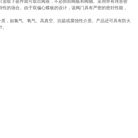
只需取下嵌件就可取出阀座，不必拆卸阀板和阀轴。采用带有球形密
特性的场合。由于双偏心蝶板的设计，该阀门具有严密的密封性能，
介质，如氯气、氧气、高真空、抗硫或腐蚀性介质。产品还可具有防火
计。