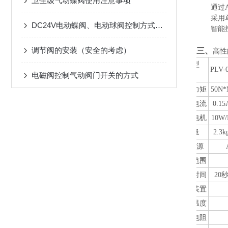
卫生级气动蝶阀使用注意事项
通过
采用
DC24V电动蝶阀、电动球阀控制方式及接线图
智能
调节阀的安装（安全的考虑）
三
、
高性
机型
PLV-
电磁阀控制气动阀门开关的方式
项目
输出力矩
50N
额定电流
0.15
驱动电机
10
W/
重量
2.
3
k
电 源
动作范围
动作时间
20
保护装置
环境温度
绝缘电阻