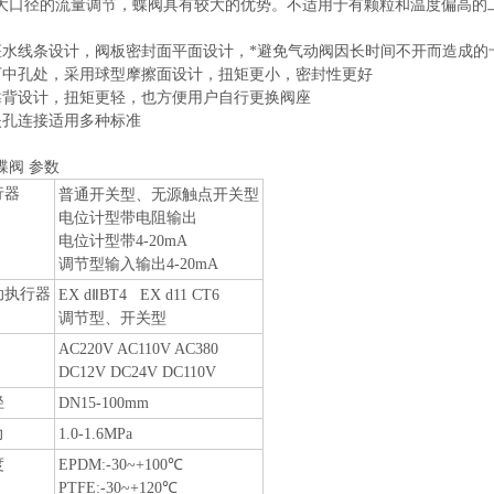
大口径的流量调节，蝶阀具有较大的优势。不适用于有颗粒和温度偏高的
座水线条设计，阀板密封面平面设计，*避免气动阀因长时间不开而造成的
下中孔处，采用球型摩擦面设计，扭矩更小，密封性更好
靠背设计，扭矩更轻，也方便用户自行更换阀座
夹孔连接适用多种标准
蝶阀 参数
行器
普通开关型、无源触点开关型
电位计型带电阻输出
电位计型带4-20mA
调节型输入输出4-20mA
动执行器
EX dⅡBT4 EX d11 CT6
调节型、开关型
AC220V AC110V AC380
DC12V DC24V DC110V
径
DN15-100mm
力
1.0-1.6MPa
度
EPDM:-30~+100℃
PTFE:-30~+120℃