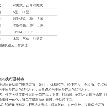
式
对夹式、凸耳对夹式
构
A型、LT型
质
球墨铸铁、304、316
质
球墨铸铁、304、316
里
EPDM、PTFE
质
水液，气体，油类等
门接线图及工作原理
执行器特点
蝶阀
器是回转型阀门电动装置，设计*、体积轻巧、轻便宜人，免加油、免点
当于同类产品的35%左右，重量仅相当于同类产品的30%左右。
气元件等关键零部件采用进口产品，支架、联轴器、螺钉均采用不锈钢且
输出轴一体化，避免了键联结的间隙，传动精度高。
AC1500V耐压检测，F级绝缘电机；双重限位、过热保护、过载保护装置