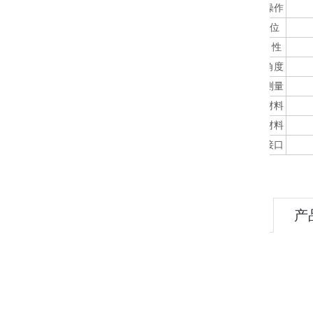
手动操作
限 位
防 水 性
安装角度
位置测量
箱体材料
盖子材料
进线接口
产