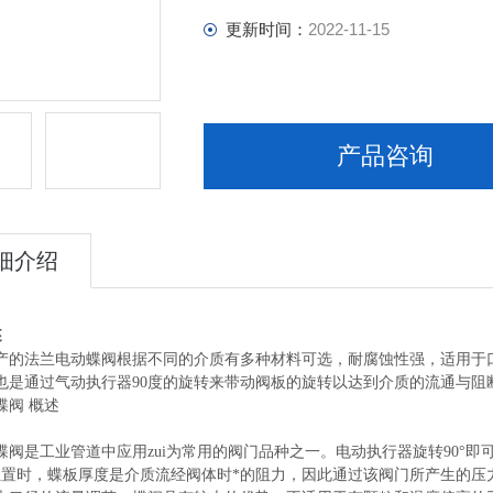
更新时间：
2022-11-15
产品咨询
细介绍
述
产的
法兰电动蝶阀
根据不同的介质有多种材料可选，耐腐蚀性强，适用于
也是通过气动执行器90度的旋转来带动阀板的旋转以达到介质的流通与阻
蝶阀
概述
蝶阀
是工业管道中应用zui为常用的阀门品种之一。电动执行器旋转90°
位置时，蝶板厚度是介质流经阀体时*的阻力，因此通过该阀门所产生的压力