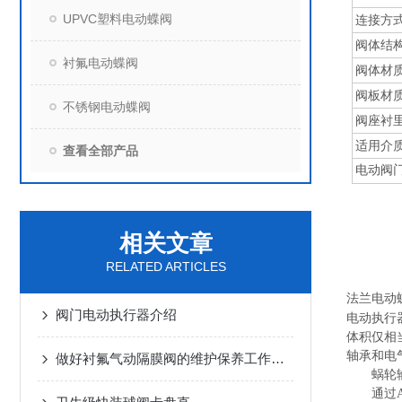
UPVC塑料电动蝶阀
连接方
阀体结
衬氟电动蝶阀
阀体材
阀板材
不锈钢电动蝶阀
阀座衬
适用介
查看全部产品
电动阀
相关文章
RELATED ARTICLES
法兰电动
阀门电动执行器介绍
电动执行
体积仅相
轴承和电
做好衬氟气动隔膜阀的维护保养工作，可以提高其使用寿命！
蜗轮
通过