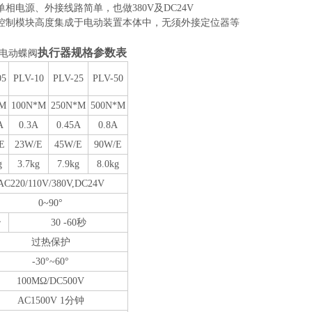
单相电源、外接线路简单，也做380V及DC24V
控制模块高度集成于电动装置本体中，无须外接定位器等
执行器规格参数表
电动蝶阀
05
PLV-10
PLV-25
PLV-50
*M
100N*M
250N*M
500N*M
A
0.3A
0.45A
0.8A
E
23W/E
45W/E
90W/E
g
3.7
kg
7.9
kg
8.
0
kg
AC220/
110V/
380
V
,DC24V
0~90°
秒
30
-
60秒
过热保护
-30°~60°
100MΩ/DC500V
AC1500V 1分钟