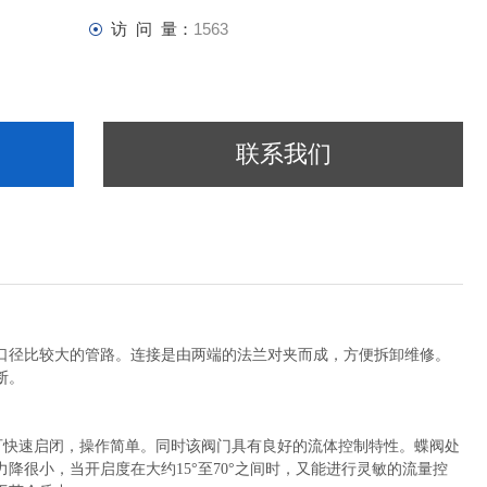
访 问 量：
1563
联系我们
口径比较大的管路。连接是由两端的法兰对夹而成，方便拆卸维修。
断。
即可快速启闭，操作简单。同时该阀门具有良好的流体控制特性。蝶阀处
降很小，当开启度在大约15°至70°之间时，又能进行灵敏的流量控