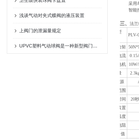
卫生级快装球阀卡盘直
采用
智能
浅谈气动对夹式蝶阀的液压装置
三
、
法兰
上阀门的泄漏量规定
机型
PLV-
项目
UPVC塑料气动球阀是一种新型阀门，其具有以下优点
输出力矩
50N
额定电流
0.15
驱动电机
10
W/
重量
2.
3
k
电 源
动作范围
动作时间
20
保护装置
环境温度
绝缘电阻
耐 压 值