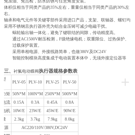
免加油、免点检，防水防锈可任意角度安装。
体积仅相当于同类产品的35%左右，重量仅相当于同类产品的30%左
右。
轴承和电气元件等关键零部件采用进口产品，支架、联轴器、螺钉均
采用不锈钢且执行器外壳为铝合金压铸可减少电磁干扰。
蜗轮输出轴一体化，避免了键联结的间隙，传动精度高。
通过AC1500V耐压检测，F级绝缘电机；双重限位、过热保护、
过载保护装置。
采用单相电源、外接线路简单，也做380V及DC24V
智能控制模块高度集成于电动装置本体中，无须外接定位器等
三
、
执行器规格参数表
衬氟电动蝶阀
+
机型
PLV-05
PLV-10
PLV-25
PLV-50
目
出力矩
50N*M
100N*M
250N*M
500N*M
定电流
0.15A
0.3A
0.45A
0.8A
动电机
10
W/E
23W/E
45W/E
90W/E
重量
2.
3
kg
3.7
kg
7.9
kg
8.
0
kg
 源
AC220/
110V/
380
V
,DC24V