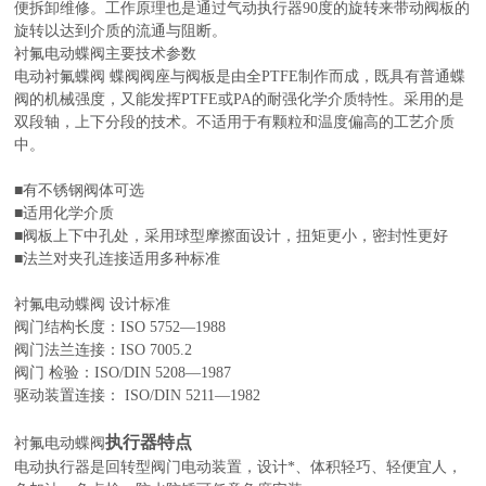
便拆卸维修。工作原理也是通过气动执行器90度的旋转来带动阀
板
的
旋转以达到介质的流通与阻断。
衬氟电动蝶阀
主要技术参数
电动衬氟蝶阀 蝶阀阀座与阀板是由全PTFE制作而成，既具有普通蝶
阀的机械强度，又能发挥PTFE或PA的耐强化学介质特性。采用的是
双段轴，上下分段的技术。不适用于有颗粒和温度偏高的工艺介质
中。
■有不锈钢阀体可选
■适用化学介质
■阀板上下中孔处，采用球型摩擦面设计，扭矩更小，密封性更好
■法兰对夹孔连接适用多种标准
衬氟电动蝶阀
设计标准
阀门结构长度：ISO 5752—1988
阀门法兰连接：ISO 7005.2
阀门 检验：ISO/DIN 5208—1987
驱动装置连接： ISO/DIN 5211—1982
执行器特点
衬氟电动蝶阀
电动执行器是回转型阀门电动装置，设计*、体积轻巧、轻便宜人，