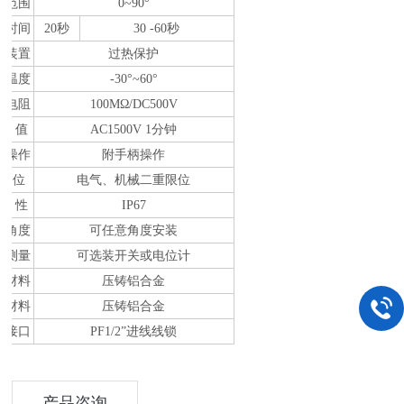
作范围
0~90°
作时间
20
秒
30
-
60秒
护装置
过热保护
境温度
-30°~60°
缘电阻
100MΩ/DC500V
 压 值
AC1500V 1分钟
动操作
附手柄操作
 位
电气、机械二重限位
 水 性
IP67
装角度
可任意角度安装
置测量
可选装开关或电位计
体材料
压铸铝合金
子材料
压铸铝合金
线接口
PF1/2”进线线锁
产品咨询