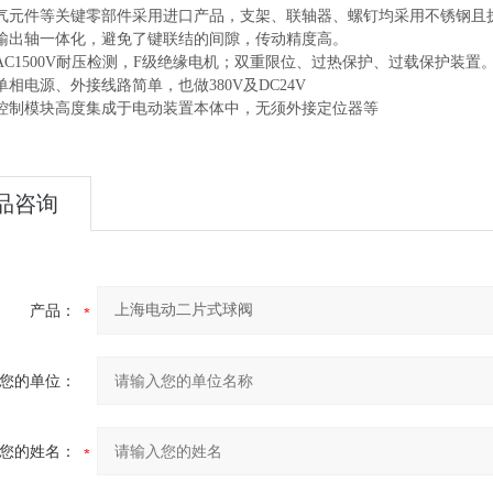
气元件等关键零部件采用进口产品，支架、联轴器、螺钉均采用不锈钢且
输出轴一体化，避免了键联结的间隙，传动精度高。
AC1500V耐压检测，F级绝缘电机；双重限位、过热保护、过载保护装置
单相电源、外接线路简单，也做380V及DC24V
控制模块高度集成于电动装置本体中，无须外接定位器等
品咨询
产品：
您的单位：
您的姓名：