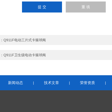
：
Q911F电动三片式卡箍球阀
：
Q911F卫生级电动卡箍球阀
新闻动态
技术文章
荣誉资质
|
|
|
|