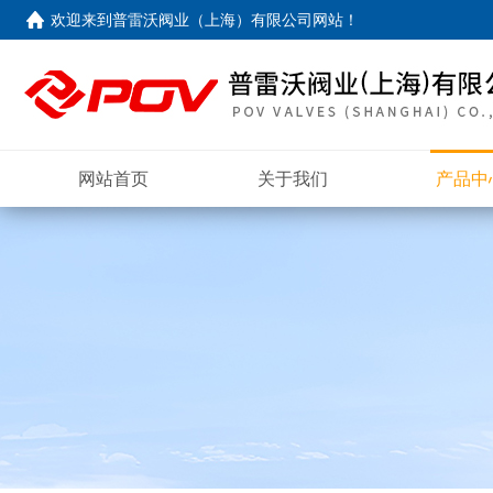
欢迎来到
普雷沃阀业（上海）有限公司网站
！
网站首页
关于我们
产品中