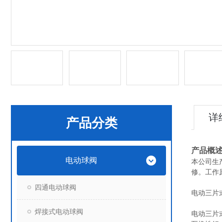
详
产品分类
产品概
电动球阀
本公司生
修。工作
四通电动球阀
电动三片
焊接式电动球阀
电动三片