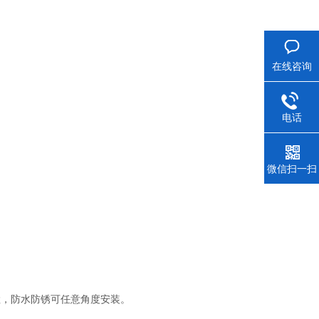
在线咨询
电话
微信扫一扫
检，防水防锈可任意角度安装。