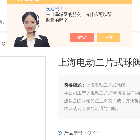
欢迎您！
来自局域网的朋友！有什么可以帮
助您的吗？
阀、电磁阀、调节阀、气动角座阀
 Q911F上海电动二片式球阀
上海电动二片式球
简要描述：
上海电动二片式球阀
本公司生产的电动三片式球阀根据不同
连接是由两端的法兰对夹而成，方便拆
转以达到介质的流通与阻断。
产品型号：
Q911F