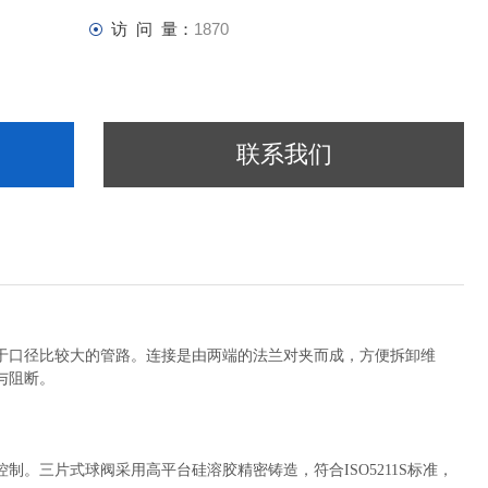
访 问 量：
1870
联系我们
于口径比较大的管路。连接是由两端的法兰对夹而成，方便拆卸维
与阻断。
。三片式球阀采用高平台硅溶胶精密铸造，符合ISO5211S标准，