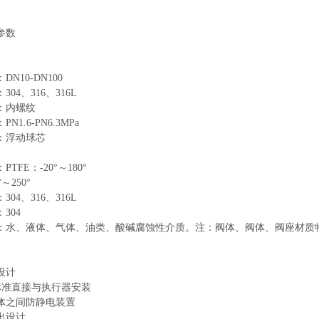
。
参数
N10-DN100
04、316、316L
：内螺纹
N1.6-PN6.3MPa
：浮动球芯
TFE：-20°～180°
°～250°
04、316、316L
304
：水、液体、气体、油类、酸碱腐蚀性介质。注：阀体、阀体、阀座材质
设计
11标准直接与执行器安装
体之间防静电装置
出设计