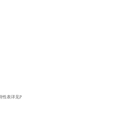
特性表详见P