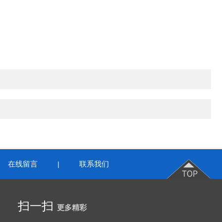
在线留言
联系我们
|
扫一扫
更多精彩