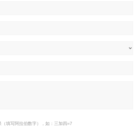
果（填写阿拉伯数字），如：三加四=7