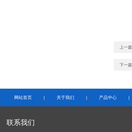
上一篇
下一篇
网站首页
关于我们
产品中心
|
|
联系我们