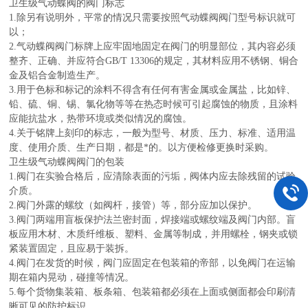
卫生级气动蝶阀的阀门标志
1.除另有说明外，平常的情况只需要按照气动蝶阀阀门型号标识就可
以；
2.气动蝶阀阀门标牌上应牢固地固定在阀门的明显部位，其内容必须
整齐、正确、并应符合GB/T 13306的规定，其材料应用不锈钢、铜合
金及铝合金制造生产。
3.用于色标和标记的涂料不得含有任何有害金属或金属盐，比如锌、
铅、硫、铜、锡、氯化物等等在热态时候可引起腐蚀的物质，且涂料
应能抗盐水，热带环境或类似情况的腐蚀。
4.关于铭牌上刻印的标志，一般为型号、材质、压力、标准、适用温
度、使用介质、生产日期，都是*的。以方便检修更换时采购。
卫生级气动蝶阀阀门的包装
1.阀门在实验合格后，应清除表面的污垢，阀体内应去除残留的试验
介质。
2.阀门外露的螺纹（如阀杆，接管）等，部分应加以保护。
3.阀门两端用盲板保护法兰密封面，焊接端或螺纹端及阀门内部。盲
板应用木材、木质纤维板、塑料、金属等制成，并用螺栓，钢夹或锁
紧装置固定，且应易于装拆。
4.阀门在发货的时候，阀门应固定在包装箱的帝部，以免阀门在运输
期在箱内晃动，碰撞等情况。
5.每个货物集装箱、板条箱、包装箱都必须在上面或侧面都会印刷清
晰可见的防护标识