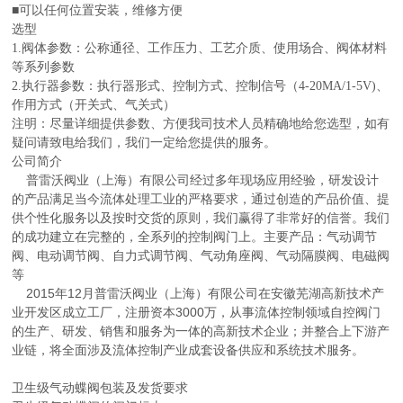
■可以任何位置安装，维修方便
选型
1.
阀体参数：公称通径、工作压力、工艺介质、使用场合、阀体材料
等系列参数
2.
执行器参数：执行器形式、控制方式、控制信号（4-20MA/1-5V)、
作用方式（开关式、气关式）
注明：尽量详细提供参数、方便我司技术人员精确地给您选型，如有
疑问请致电给我们，我们一定给您提供的服务。
公司简介
普雷沃阀业（上海）有限公司经过多年现场应用经验，研发设计
的产品满足当今流体处理工业的严格要求，通过创造的产品价值、提
供个性化服务以及按时交货的原则，我们赢得了非常好的信誉。我们
的成功建立在完整的，全系列的控制阀门上。主要产品：气动调节
阀、电动调节阀、自力式调节阀、气动角座阀、气动隔膜阀、电磁阀
等
2015年12月普雷沃阀业（上海）有限公司在安徽芜湖高新技术产
业开发区成立工厂，注册资本3000万，从事流体控制领域自控阀门
的生产、研发、销售和服务为一体的高新技术企业；并整合上下游产
业链，将全面涉及流体控制产业成套设备供应和系统技术服务。
卫生级气动蝶阀
包装及发货要求