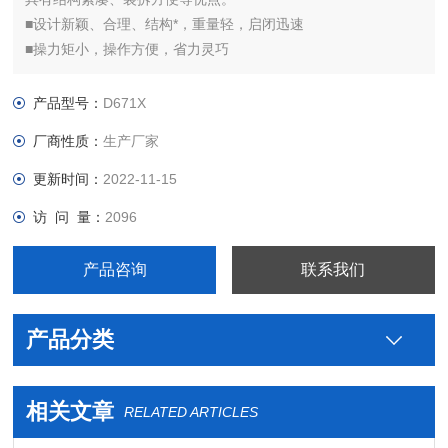
■设计新颖、合理、结构*，重量轻，启闭迅速
■操力矩小，操作方便，省力灵巧
■密封材料耐老化、耐腐蚀，使用寿命长等特点
■可以任何位置安装，维修方便
产品型号：
D671X
厂商性质：
生产厂家
更新时间：
2022-11-15
访 问 量：
2096
产品咨询
联系我们
产品分类
相关文章
RELATED ARTICLES