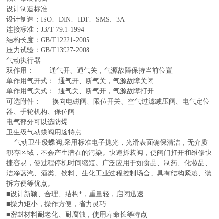
设计制造标准
设计制造：ISO、DIN、IDF、SMS、3A
连接标准：JB/T 79.1-1994
结构长度：GB/T12221-2005
压力试验：GB/T13927-2008
气动执行器
双作用： 通气开、通气关，气源故障保持当前位置
单作用气开式： 通气开、断气关，气源故障关闭
单作用气关式： 通气关、断气开，气源故障打开
可选附件： 换向电磁阀、限位开关、空气过滤减压阀、电气定位
器、手轮机构、保位阀
电气部分可以选防爆
卫生级气动蝶阀
用途特点
气动卫生级蝶阀,采用标准电子抛光，光滑表面确保清洁，无介质
积存区域，不会产生潜在的污染。快速拆装阀，使阀门打开和维修快
捷容易，使过程停机时间缩短。广泛应用于如食品、制药、化妆品、
洁净蒸汽、酒类、饮料、生化工业过程控制场合。具有结构紧凑、装
拆方便等优点。
■设计新颖、合理、结构*，重量轻，启闭迅速
■操力矩小，操作方便，省力灵巧
■密封材料耐老化、耐腐蚀，使用寿命长等特点