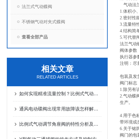
气动法兰
法兰式气动蝶阀
1.体积
2.密封
不锈钢气动对夹式蝶阀
3.流量
4.结构简
查看全部产品
5.可代
法兰气动
阀体参数
执行器参数
注明：尽
相关文章
包装及发
RELATED ARTICLES
阀门标志
1.除另
如何实现精准流量控制？比例式气动调节角座阀的调节机制
2.气动
生产。
通风电动碟阀出现常用故障该怎样解决？
4.用于
带环境或
比例式气动调节角座阀的特性分析及性能测试方法
6.关于
阀门的包