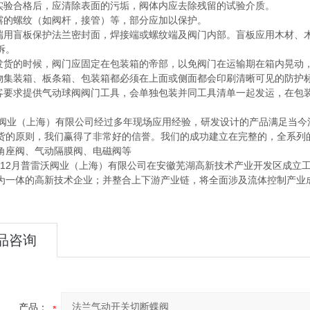
在实验合格后，应清除表面的污垢，阀体内应去除残留的试验介质。
外露的螺纹（如阀杆，接管）等，部分应加以保护。
两端用盲板保护法兰密封面，焊接端或螺纹端及阀门内部。盲板应用木材、
拆。
在发货的时候，阀门应固定在包装箱的帝部，以免阀门在运输期在箱内晃动
货物集装箱、板条箱、包装箱都必须在上面或侧面都会印刷清晰可见的防护
顾客要求提供气动球阀阀门工具，会单独包装并同工具清单一起发运，在包
业（上海）有限公司经过多年现场应用经验，研发设计的产品满足当今
货的原则，我们赢得了非常好的信誉。我们的成功建立在完整的，全系列
角座阀、气动隔膜阀、电磁阀等
年12月普雷沃阀业（上海）有限公司在安徽芜湖高新技术产业开发区成立工
为一体的高新技术企业；并整合上下游产业链，将全面涉及流体控制产业
品咨询
产品：