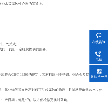
给排水等腐蚀性介质的管道上。
在线咨询
关式、气关式）
我们，我们一定给您提供的服务。
电话
符合GB/T 13306的规定，其材料应用不锈钢、铜合金及铝合金制造
微信扫一扫
锡、氯化物等等在热态时候可引起腐蚀的物质，且涂料应能抗盐水，热
、生产日期，都是*的。以方便检修更换时采购。