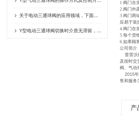
Y型气动三通球阀的操作方式及控制方法介绍
1.阀门
2.阀门
关于电动三通球阀的应用领域，下面有详细说明
3.阀门
应易于装
4.阀门
Y型电动三通球阀切换时介质无滞留，不会造成二次污染
5.每个
6.如果
公司简介
普雷沃阀
及按时交
阀、气动
2015
售和服务
产