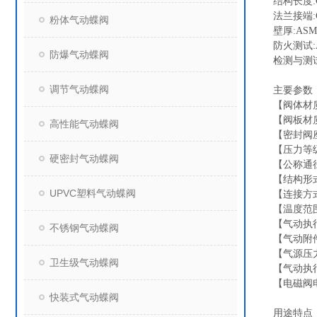
结构长度:GB/
法兰接端:GB/
粉体气动蝶阀
壁厚:ASME
防火测试:API
防爆气动蝶阀
检测与测试:G
调节气动蝶阀
主要参数
【阀体材质
【阀板材质
高性能气动蝶阀
【密封阀
【压力等级
硬密封气动蝶阀
【公称通径
【结构形
UPVC塑料气动蝶阀
【连接方
【温度范围
【气动执
不锈钢气动蝶阀
【气动附
【气源压力
卫生级气动蝶阀
【气动执
【电磁阀电压】
快装式气动蝶阀
用途特点