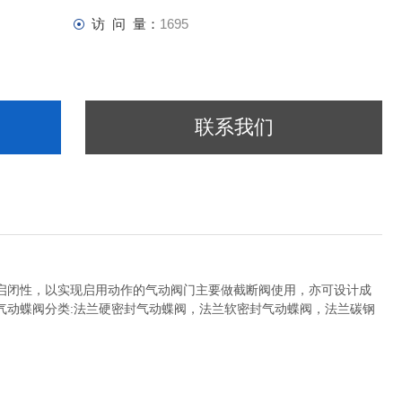
访 问 量：
1695
联系我们
启闭性，以实现启用动作的气动阀门主要做截断阀使用，亦可设计成
气动蝶阀分类:法兰硬密封气动蝶阀，法兰软密封气动蝶阀，法兰碳钢