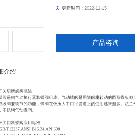
更新时间：
2022-11-15
产品咨询
细介绍
开关切断蝶阀
概述
蝶阀是由气动执行器和蝶阀组成。气动蝶阀是用随阀柑转动的圆形蝶板做
或段阀兼调节的功能，蝶阀在低压大中口径管道上的使用越来越多。法兰
，不锈钢气动蝶阀。
开关切断蝶阀
应用标准
T12237,ANSI B16.34,API 608