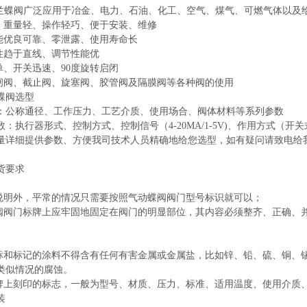
蝶阀广泛应用于冶金、电力、石油、化工、空气、煤气、可燃气体以及
小、重量轻、操作轻巧、便于安装、维修
性能优良可靠、零泄露、使用寿命长
特性趋于直线、调节性能优
单、开关迅速、90度旋转启闭
替闸阀、截止阀、旋塞阀、胶管阀及隔膜阀等各种阀的使用
蝶阀
选型
：公称通径、工作压力、工艺介质、使用场合、阀体材料等系列参数
：执行器形式、控制方式、控制信号（4-20MA/1-5V)、作用方式（开
量详细提供参数、方便我司技术人员精确地给您选型，如有疑问请致电给
货要求
有说明外，平常的情况只需要按照气动蝶阀阀门型号标识就可以；
蝶阀阀门标牌上应牢固地固定在阀门的明显部位，其内容必须整齐、正确、并应
色标和标记的涂料不得含有任何有害金属或金属盐，比如锌、铅、硫、铜、
类似情况的腐蚀。
铭牌上刻印的标志，一般为型号、材质、压力、标准、适用温度、使用介质
装