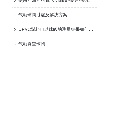
使用前后的衬氟气动隔膜阀那些要求
气动球阀泄漏及解决方案
UPVC塑料电动球阀的测量结果如何影响流体控制
气动真空球阀