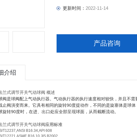
更新时间：
2022-11-14
产品咨询
细介绍
法兰式调节开关气动球阀 概述
球阀是球阀配上气动执行器。气动执行器的执行速度相对较快，并且不需
截止阀演变而来。它具有相同的旋转90度提动作，不同的是旋塞体是球
球旋转90度时，在进、出口处应全部呈现球面，从而截断流动。
法兰式调节开关气动球阀
应用标准
12237,ANSI B16.34,API 608
T12221,ASME B16.10,JIS B2002