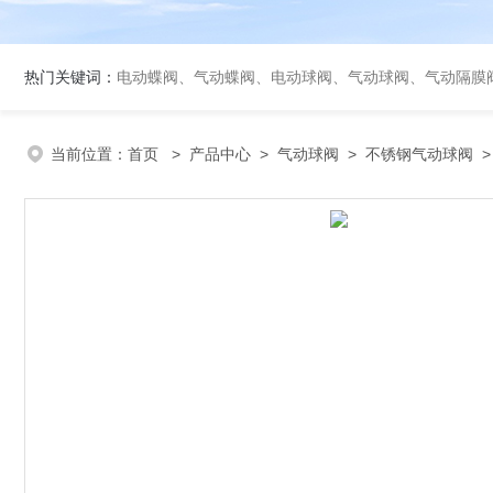
热门关键词：
电动蝶阀、气动蝶阀、电动球阀、气动球阀、气动隔膜
当前位置：
首页
>
产品中心
>
气动球阀
>
不锈钢气动球阀
>