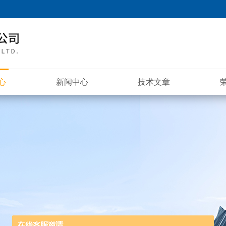
心
新闻中心
技术文章