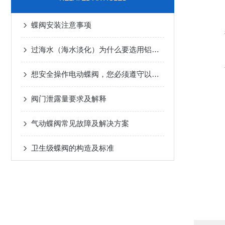
蝶阀安装注意事项
过海水（海水淡化）为什么要选用铝青铜蝶阀
想安全操作电动蝶阀，您必须遵守以下规程
阀门泄露量要求及解释
气动蝶阀常见故障及解决方案
卫生级蝶阀的构造及标准