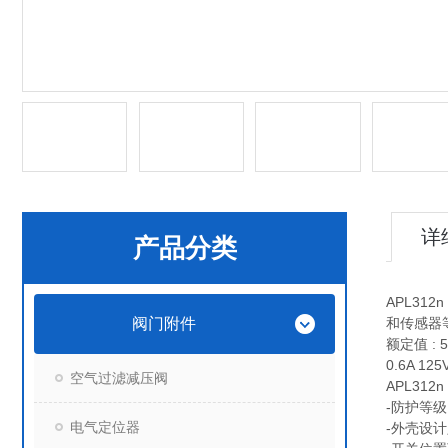
详
产品分类
APL3
阀门附件
和传感器
额定值 : 5A
0.6A 125
空气过滤减压阀
APL31
-防护等级：
电气定位器
-外壳设