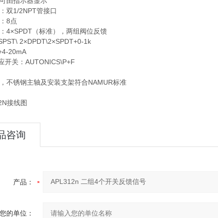
置可由指示器显示
：双1/2NPT管接口
：8点
：4×SPDT（标准），两组阀位反馈
ST\ 2×DPDT\2×SPDT+0-1k
+4-20mA
：AUTONICS\P+F
便，不锈钢主轴及安装支架符合NAMUR标准
品咨询
产品：
您的单位：