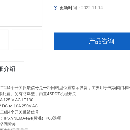
更新时间：
2022-11-14
产品咨询
细介绍
12n 二组4个开关反馈信号是一种回转型位置指示设备，主要用于气动阀门
等配置。另有防爆型，内置4SPDT机械开关
 125 V AC LT130
V DC to 16A 250V AC
2n 二组4个开关反馈信号
IP67/NEMA4&4(标准) IP68选项
计坚固紧凑