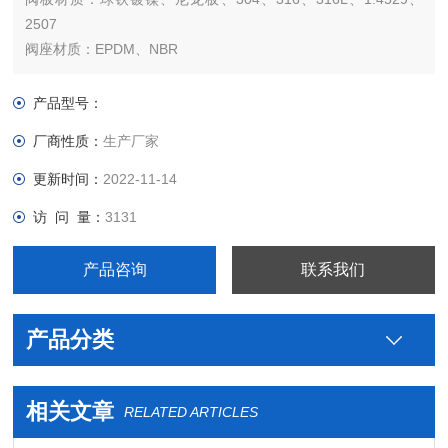
2507
阀座材质：EPDM、NBR
连接方式：对夹式、可选双法兰
法兰标准：GB、ANSI、JIS、DIN
产品型号：
压力等级：PN16
厂商性质：
生产厂家
气动执行器：双作用、单作用常闭、单作用常开
气动附件：电磁阀、空气过滤减压阀、电气定位器、手轮
更新时间：
2022-11-14
访 问 量：
3131
产品咨询
联系我们
产品分类
相关文章
RELATED ARTICLES