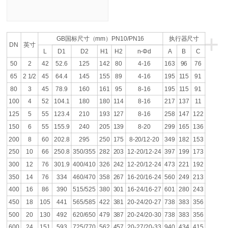
+
GB
国标尺寸（
mm
）
PN10/PN16
执行器尺寸
DN
英寸
L
D1
D2
H1
H2
n-Φd
A
B
C
50
2
42
52.6
125
142
80
4-16
163
96
76
65
2 1/2
45
64.4
145
155
89
4-16
195
115
91
80
3
45
78.9
160
161
95
8-16
195
115
91
100
4
52
104.1
180
180
114
8-16
217
137
11
125
5
55
123.4
210
193
127
8-16
258
147
122
150
6
55
155.9
240
205
139
8-20
299
165
136
200
8
60
202.8
295
250
175
8-20/12-20
349
182
153
250
10
66
250.8
350/355
282
203
12-20/12-24
397
199
173
300
12
76
301.9
400/410
326
242
12-20/12-24
473
221
192
350
14
76
334
460/470
358
267
16-20/16-24
560
249
213
400
16
86
390
515/525
380
301
16-24/16-27
601
280
243
450
18
105
441
565/585
422
381
20-24/20-27
738
383
356
500
20
130
492
620/650
479
387
20-24/20-30
738
383
356
600
24
151
593
725/770
562
457
20-27/20-33
940
434
415