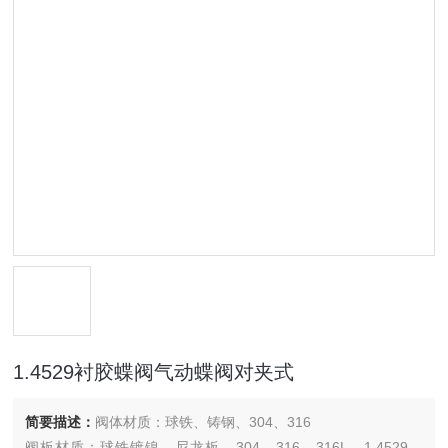
1.4529衬胶蝶阀气动蝶阀对夹式
简要描述：
阀体材质：球铁、铸钢、304、316
阀板材质：球铁镀镍、尼龙板、304、316、316L、1.4529、