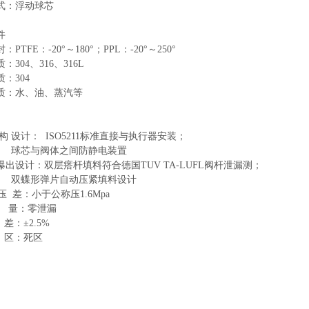
式：浮动球芯
件
PTFE：-20°～180°；PPL：-20°～250°
：304、316、316L
：304
质：水、油、蒸汽等
构 设计： ISO5211标准直接与执行器安装；
与阀体之间防静电装置
爆出设计：双层瘩杆填料符合德国TUV TA-LUFL阀杆泄漏测；
形弹片自动压紧填料设计
压 差：小于公称压1.6Mpa
 量：零泄漏
：±2.5%
区：死区