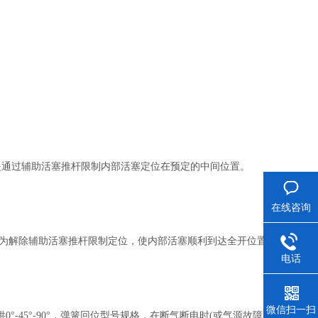
口是通过辅助活塞推杆限制内部活塞定位在预定的中间位置。
在线咨询
C口为解除辅助活塞推杆限制定位，使内部活塞顺利到达全开位置。
电话
微信扫一扫
-45°-90°，弹簧回位型号规格，在断气断电时(或气源故障)，通过