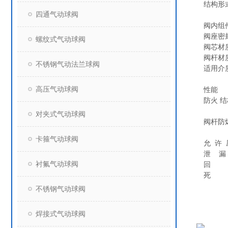
结构形
四通气动球阀
阀内组
阀座密封：
螺纹式气动球阀
阀芯材质
阀杆材质
不锈钢气动法兰球阀
适用介
高压气动球阀
性能
防火 结
球芯
对夹式气动球阀
阀杆防
双蝶
卡箍气动球阀
允 许 
泄 漏
衬氟气动球阀
回 差
死 
不锈钢气动球阀
焊接式气动球阀