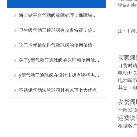
弹簧迫使
海上钻平台气动阀故障处理：保障钻探作业顺利进行
卫生级气动三通球阀有众多特征，你是否都知道？
注：中间
这三点就是塑料气动球阀的使用价值
买家须
关于y型气动三通球阀的原理和使用优点，下面有详细说明
订货时
电动开关
y型气动三通球阀在设计上拥有哪些杰出的特点？
电动调节型
其它：
不锈钢气动法兰球阀具有以下七大优点
发货周
一般发货
运费说
根据客户